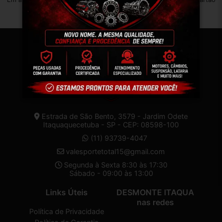
Estrada de São Bento, 3579 - Jardim Odete
Itaquaquecetuba - SP - CEP: 08598-100
(11) 93739-4047
valesportetotal15@gmail.com
Segunda à Sexta 8:30 às 17:30
Sábado - 09:00 às 13:00
Links Úteis
DESMONTE ITAQUA
nas redes
Política de Privacidade