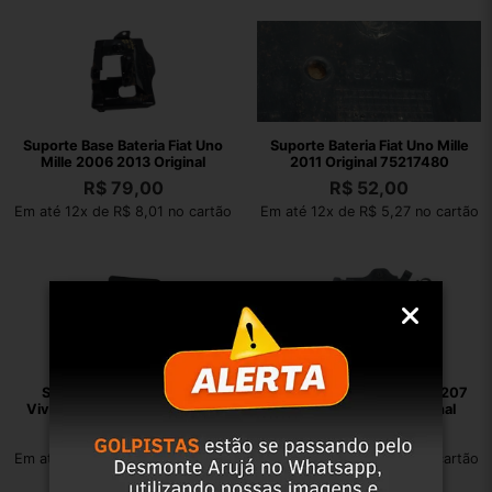
Suporte Base Bateria Fiat Uno
Suporte Bateria Fiat Uno Mille
Mille 2006 2013 Original
2011 Original 75217480
R$
79,00
R$
52,00
Em até 12x de R$ 8,01 no cartão
Em até 12x de R$ 5,27 no cartão
Suporte Bateria Fiat Uno
Suporte Bateria Peugeot 207
Vivace Strada Punto Original
& Hoggar 2010 11 Original
R$
79,00
R$
88,00
Em até 12x de R$ 8,01 no cartão
Em até 12x de R$ 8,92 no cartão