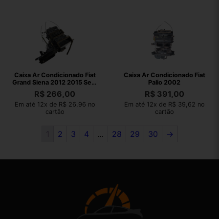
Caixa Ar Condicionado Fiat
Caixa Ar Condicionado Fiat
Grand Siena 2012 2015 Sem
Palio 2002
Motor
R$
266,00
R$
391,00
Em até 12x de R$ 26,96 no
Em até 12x de R$ 39,62 no
cartão
cartão
1
2
3
4
…
28
29
30
→