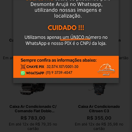
Cabo Comando Ar Vw Fox
Cabos Comando Ar Gm
2012
Cobalt 2017
R$
106,00
R$
88,00
Em até 12x de R$ 10,74 no cartão
Em até 12x de R$ 8,92 no cartão
Caixa Ar Condicionado C/
Caixa Ar Condicionado
Comando Fiat Doblo
Citroen C3
Adventure 2008
R$
783,00
R$
355,00
Em até 12x de R$ 79,35 no
Em até 12x de R$ 35,98 no
cartão
cartão