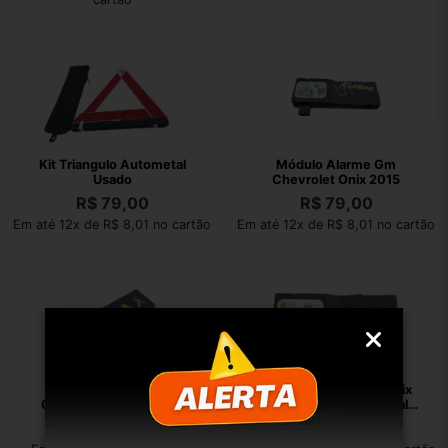
Kit Triangulo Autometal
Módulo Alarme Gm
Usado
Chevrolet Onix 2015
R$
79,00
R$
79,00
Em até 12x de R$ 8,01 no cartão
Em até 12x de R$ 8,01 no cartão
Módulo Alarme Gm
Módulo Alarme Gm Onix
Chevrolet Prisma 2017
Prisma 2015 19 Original
13500144
R$
132,00
R$
88,00