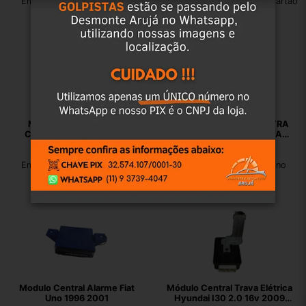
Em até 12x de R$ 13,38 no
Em até 12x de R$ 8,92 no cartão
cartão
Módulo Alarme Toyota
MODULO ALARME VECTRA
Corolla 2008 2009 2010
2007 93354569 ORIGINAL
2011 2012 2013
USADO
R$
132,00
R$
399,00
Em até 12x de R$ 13,38 no
Em até 12x de R$ 40,44 no
cartão
cartão
Modulo Central Alarme Fiat
Módulo Central Trava Elétrica
Uno 1996 2001
Hyundai I30 2.0 16v 2009