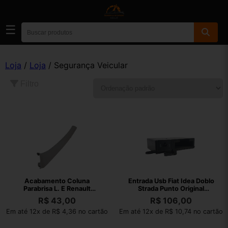
☰
Loja
/
Loja
/ Segurança Veicular
Filtro
Acabamento Coluna
Entrada Usb Fiat Idea Doblo
Parabrisa L. E Renault
Strada Punto Original
Sandero Orig Usado
51805602 2
R$
43,00
R$
106,00
Em até 12x de R$ 4,36 no cartão
Em até 12x de R$ 10,74 no cartão