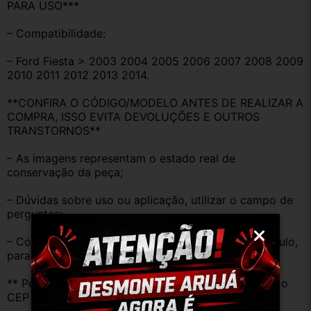
PARA USO***
– Compatibilidade:
– Ford Fiesta > 2003 2004 2005 2006 2007 2008 2009 
2010 2011 2012 2013 2014.
**CONFIRA O CÓDIGO/MODELO ANTES DE REALIZAR A 
COMPRA, ISSO EVITA DEVOLUÇÕES E OUTROS 
TRANSTORNOS**
– As imagens representam o estado real de 
conservação da peça;
– Dúvidas sobre uso ou aplicação, utilizar o campo de 
perguntas;
– Compare o produto anunciado com o do seu veículo, 
para evitar trocas;
** Peças que não tem opção de envio, favor deixar o 
CEP na área de perguntas para realizar cotação **