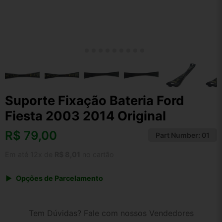
Suporte Fixação Bateria Ford
Fiesta 2003 2014 Original
R$
79,00
Part Number:
01
Em até 12x de
R$ 8,01
no cartão
Opções de Parcelamento
1x de R$ 79,00 s/ juros
2x de R$ 42,52
Tem Dúvidas? Fale com nossos Vendedores
3x de R$ 28,76