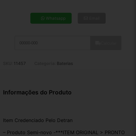
4x de R$ 21,89
5x de R$ 17,74
Whatsapp
Email
6x de R$ 14,96
7x de R$ 12,95
8x de R$ 11,48
Calcular
9x de R$ 10,33
10x de R$ 9,37
11x de R$ 8,63
SKU:
11457
Categoria:
Baterias
12x de R$ 8,01
Informações do Produto
Item Credenciado Pelo Detran
– Produto Semi-novo -***ITEM ORIGINAL > PRONTO 