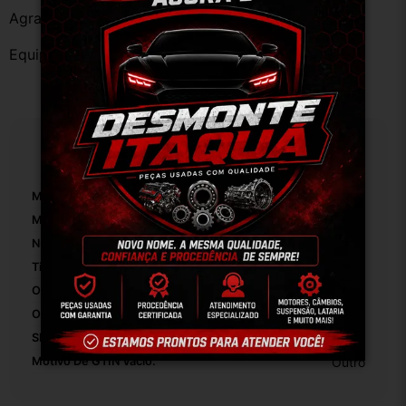
Agradecemos a preferência!
Equipe DESMONTE ARUJÁ.
Especificações
Marca:
Ford
Modelo:
Fiesta 2003/2014
Número De Peça:
01
Tipo De Veículo:
Carro/Caminhonete
Origem:
Brasil
OEM:
Original
SKU:
11457
Motivo De GTIN Vacío:
Outro