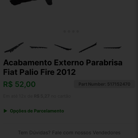
Acabamento Externo Parabrisa
Fiat Palio Fire 2012
R$
52,00
Part Number:
517152470
Em até 12x de
R$ 5,27
no cartão
Opções de Parcelamento
1x de R$ 52,00 s/ juros
2x de R$ 27,99
Tem Dúvidas? Fale com nossos Vendedores
3x de R$ 18,93