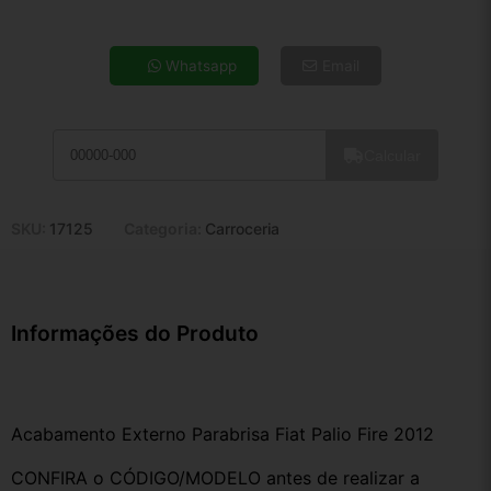
4x de R$ 14,41
5x de R$ 11,68
Whatsapp
Email
6x de R$ 9,85
7x de R$ 8,52
8x de R$ 7,55
Calcular
9x de R$ 6,80
10x de R$ 6,17
11x de R$ 5,68
SKU:
17125
Categoria:
Carroceria
12x de R$ 5,27
Informações do Produto
Acabamento Externo Parabrisa Fiat Palio Fire 2012
CONFIRA o CÓDIGO/MODELO antes de realizar a 