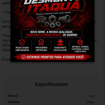
peças estão em BOM ESTADO e foram testadas.
– Peças são ORIGINAIS USADAS.
Dúvidas sobre uso ou aplicação, utilizar o campo de 
perguntas;
*Importante: Não nos responsabilizamos por 
instalações inadequadas ou uso indevido do produto. 
Para evitar problemas, consulte um profissional 
especializado.
Equipe DESMONTE ARUJÁ.
Especificações
Marca:
Fiat
Modelo:
Palio