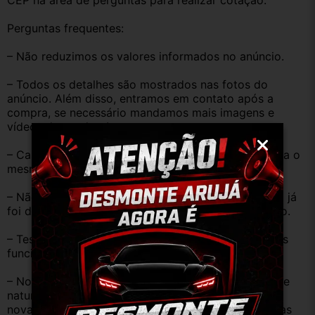
CEP na área de perguntas para realizar cotação.
Perguntas frequentes:
– Não reduzimos os valores informados no anúncio.
– Todos os detalhes são mostrados nas fotos do 
anúncio. Além disso, entramos em contato após a 
compra, se necessário mandamos mais imagens e 
vídeos do produto!
– Caso o código original da peça do seu veículo seja o 
mesmo descrito no anúncio servirá perfeitamente.
– Não temos informação sobre o KM, pois o veículo já 
foi desmontado. No entanto, estão em ótimo estado.
– Testamos as peças antes de anunciar e enviar, elas 
funcionam perfeitamente.
– Nossas peças são USADAS e apresentam desgaste 
natural pelo tempo. Peças perfeitas são apenas as 
novas e sem uso. No entanto, garantimos que nossas 