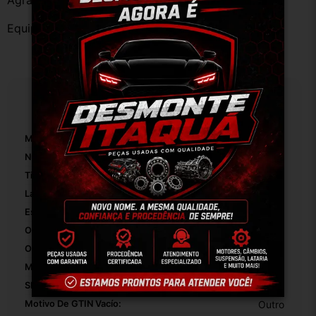
Agradecemos a preferência!
Equipe DESMONTE ARUJÁ.
Especificações
Marca:
Citroen
Número De Peça:
01
Tipo De Veículo:
Carro/Caminhonete
Lado:
Esquerdo
Está Pronto Para Pintar:
False
Origem:
Brasil
OEM:
Original
Modelo:
C3 XTR 1.4 8V 2008
SKU:
11817
Motivo De GTIN Vacío:
Outro