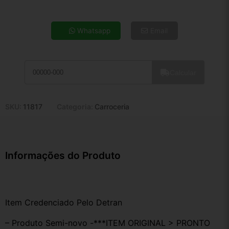
4x de R$ 21,62
5x de R$ 17,52
Whatsapp
Email
6x de R$ 14,77
7x de R$ 12,78
8x de R$ 11,33
Calcular
9x de R$ 10,20
10x de R$ 9,25
11x de R$ 8,52
SKU:
11817
Categoria:
Carroceria
12x de R$ 7,90
Informações do Produto
Item Credenciado Pelo Detran
– Produto Semi-novo -***ITEM ORIGINAL > PRONTO 