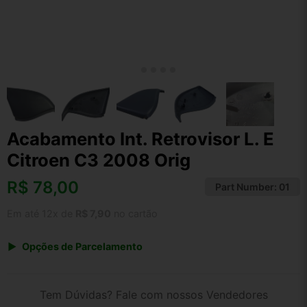
Acabamento Int. Retrovisor L. E
Citroen C3 2008 Orig
R$
78,00
Part Number:
01
Em até 12x de
R$ 7,90
no cartão
Opções de Parcelamento
1x de R$ 78,00 s/ juros
2x de R$ 41,98
Tem Dúvidas? Fale com nossos Vendedores
3x de R$ 28,40