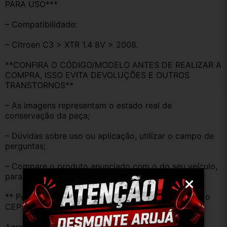
PARA USO***
– Compatibilidade:
– Citroen C3 > XTR 1.4 8V > 2008.
**CONFIRA O CÓDIGO/MODELO ANTES DE REALIZAR A 
COMPRA, ISSO EVITA DEVOLUÇÕES E OUTROS 
TRANSTORNOS**
– As imagens representam o estado real de 
conservação da peça;
– Dúvidas sobre uso ou aplicação, utilizar o campo de 
perguntas;
– Compare o produto anunciado com o do seu veículo, 
para evitar trocas;
** Peças que não tem opção de envio, favor deixar o 
CEP na área de perguntas para realizar cotação **