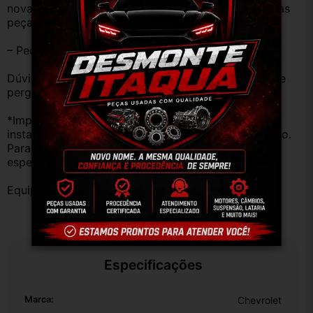
novas e sem uso. No entanto, garantimos que nossas 
peças estão em BOM ESTADO e foram testadas.
– Peças são ORIGINAIS USADAS.
Dúvidas sobre uso ou aplicação, utilizar o campo de 
perguntas;
*Importante: Não nos responsabilizamos por 
instalações inadequadas ou uso indevido do produto. 
Para evitar problemas, consulte um profissional 
especializado.
Equipe DESMONTE ARUJÁ.
Especificações
Marca:
Chevrolet