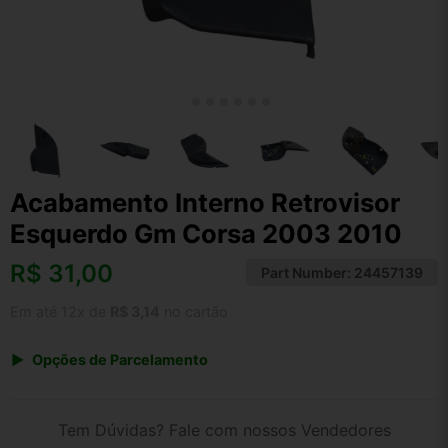
Acabamento Interno Retrovisor
Esquerdo Gm Corsa 2003 2010
R$
31,00
Part Number:
24457139
Em até 12x de
R$ 3,14
no cartão
Opções de Parcelamento
1x de R$ 31,00 s/ juros
2x de R$ 16,68
Tem Dúvidas? Fale com nossos Vendedores
3x de R$ 11,29