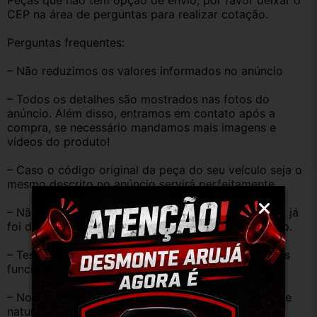
Peças que não tem opção de envio, por favor deixar o 
CEP na área de perguntas para realizar cotação.
Perguntas frequentes:
– Não reduzimos os valores informados no anúncio
– Todos os detalhes são mostrados nas fotos do 
anúncio. Além disso, entramos em contato após a 
compra, se necessário mandamos mais imagens e 
vídeos do produto!
– Caso o código original da peça do seu veículo seja o 
mesmo descrito no anúncio servirá perfeitamente.
– Não temos informação sobre o KM, pois o veículo já 
foi desmontado. No entanto, estão em ótimo estado.
– Testamos as peças antes de anunciar e enviar, elas 
funcionam perfeitamente.
– Nossas peças são USADAS e apresentam desgaste 
natural pelo tempo. Peças perfeitas são apenas as 