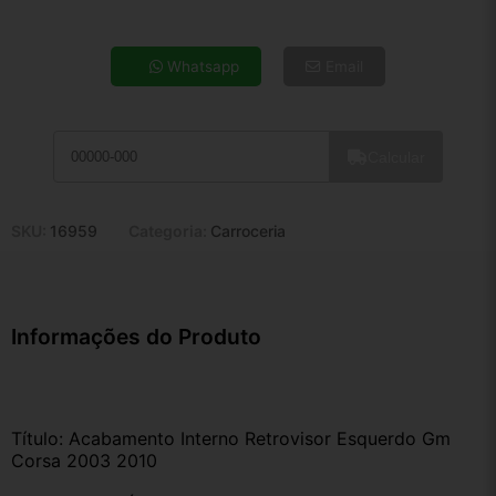
4x de R$ 8,59
5x de R$ 6,96
Whatsapp
Email
6x de R$ 5,87
7x de R$ 5,08
8x de R$ 4,50
Calcular
9x de R$ 4,05
10x de R$ 3,68
11x de R$ 3,39
SKU:
16959
Categoria:
Carroceria
12x de R$ 3,14
Informações do Produto
Título: Acabamento Interno Retrovisor Esquerdo Gm 
Corsa 2003 2010