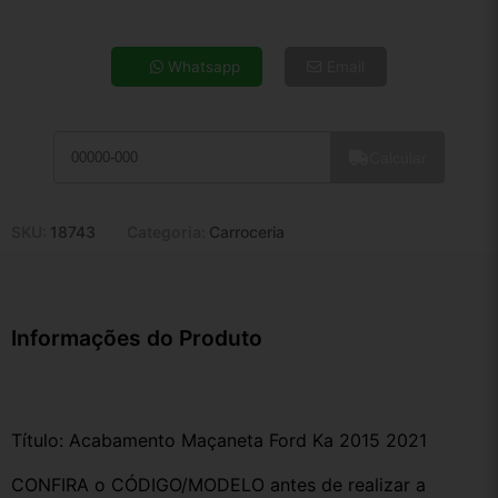
4x de R$ 11,92
5x de R$ 9,66
Whatsapp
Email
6x de R$ 8,14
7x de R$ 7,05
8x de R$ 6,25
Calcular
9x de R$ 5,62
10x de R$ 5,10
11x de R$ 4,70
SKU:
18743
Categoria:
Carroceria
12x de R$ 4,36
Informações do Produto
Título: Acabamento Maçaneta Ford Ka 2015 2021
CONFIRA o CÓDIGO/MODELO antes de realizar a 