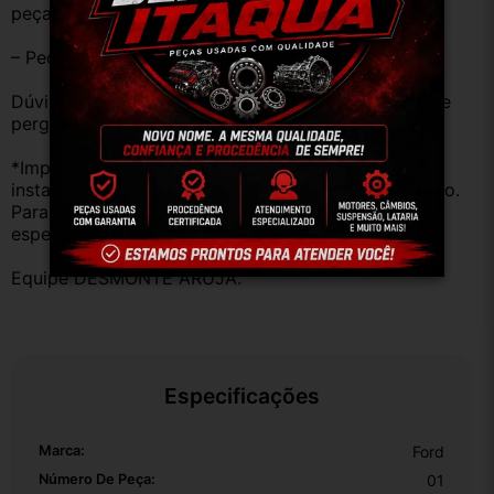
peças estão em BOM ESTADO e foram testadas.
– Peças são ORIGINAIS USADAS.
Dúvidas sobre uso ou aplicação, utilizar o campo de 
perguntas;
*Importante: Não nos responsabilizamos por 
instalações inadequadas ou uso indevido do produto. 
Para evitar problemas, consulte um profissional 
especializado.
Equipe DESMONTE ARUJÁ.
Especificações
Marca:
Ford
Número De Peça:
01