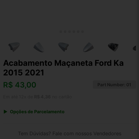
Acabamento Maçaneta Ford Ka
2015 2021
R$
43,00
Part Number:
01
Em até 12x de
R$ 4,36
no cartão
Opções de Parcelamento
1x de R$ 43,00 s/ juros
2x de R$ 23,14
Tem Dúvidas? Fale com nossos Vendedores
3x de R$ 15,66