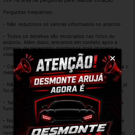
CEP na área de perguntas para realizar cotação.
Perguntas frequentes:
– Não reduzimos os valores informados no anúncio
– Todos os detalhes são mostrados nas fotos do 
anúncio. Além disso, entramos em contato após a 
compra, se necessário mandamos mais imagens e 
vídeos do produto!
– Caso o código original da peça do seu veículo seja o 
mesmo descrito no anúncio servirá perfeitamente.
– Não temos informação sobre o KM, pois o veículo já 
foi desmontado. No entanto, estão em ótimo estado.
– Testamos as peças antes de anunciar e enviar, elas 
funcionam perfeitamente.
– Nossas peças são USADAS e apresentam desgaste 
natural pelo tempo. Peças perfeitas são apenas as 
novas e sem uso. No entanto, garantimos que nossas 