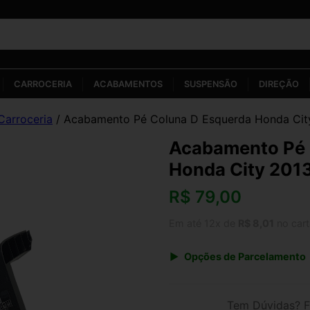
CARROCERIA
ACABAMENTOS
SUSPENSÃO
DIREÇÃO
Carroceria
/ Acabamento Pé Coluna D Esquerda Honda Cit
Acabamento Pé 
Honda City 201
R$
79,00
Em até 12x de
R$ 8,01
no car
Opções de Parcelamento
1x de R$ 79,00 s/ juros
3x de R$ 28,76
Tem Dúvidas? F