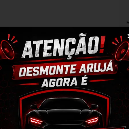
M
M
N
T
O
RONTO PARA USO > CÓDIGO ORIGINAL 
S
M
AR A COMPRA, ISSO EVITA DEVOLUÇÕES E 
servação da peça;
mpo de perguntas;