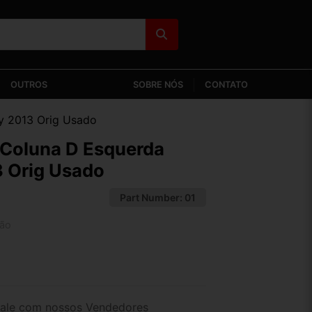
OUTROS
SOBRE NÓS
CONTATO
y 2013 Orig Usado
Coluna D Esquerda
3 Orig Usado
Part Number:
01
tão
2x de R$ 42,52
4x de R$ 21,89
ale com nossos Vendedores