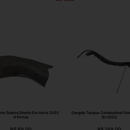
o Soleira Direita Gm Astra 2002
Gargalo Tanque Combustível Gm 
4 Portas
8v 2002
R$
89,00
R$
149,00