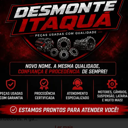
culo, para evitar trocas;
r o CEP na área de perguntas para realizar 
antia
Certificado de Procedência
Troca e Devol
a do Consumidor, é de 90 (noventa) dias a partir da data 
e de reparar o produto, o cliente poderá escolher dentre a
utilização do crédito como parte do pagamento de outro pr
ndedores. A ga...
Ler mais