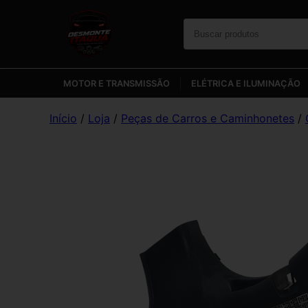
MOTOR E TRANSMISSÃO
ELÉTRICA E ILUMINAÇÃO
Início
/
Loja
/
Peças de Carros e Caminhonetes
/