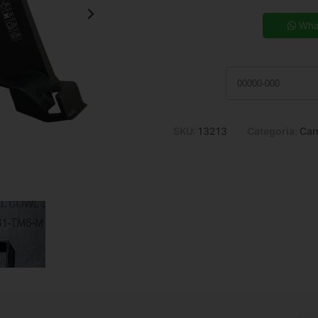
5x de R$ 17,74
7x de R$ 12,95
Wha
9x de R$ 10,33
11x de R$ 8,63
SKU:
13213
Categoria:
Car