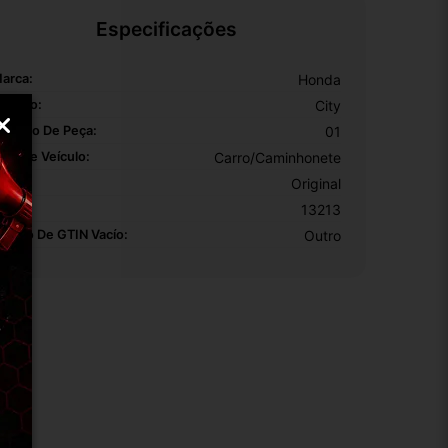
Especificações
arca:
Honda
odelo:
City
úmero De Peça:
01
ipo De Veículo:
Carro/Caminhonete
EM:
Original
KU:
13213
otivo De GTIN Vacío:
Outro