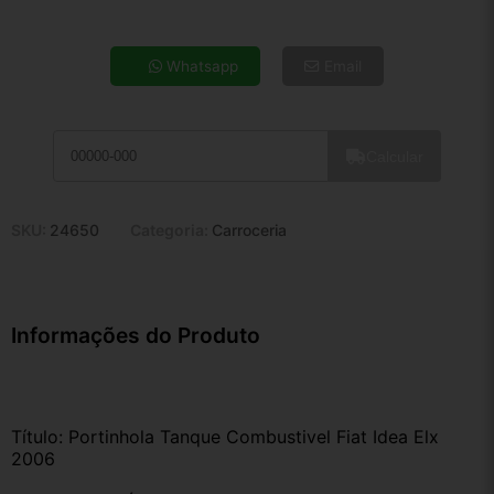
4x de R$ 40,88
5x de R$ 33,13
Whatsapp
Email
6x de R$ 27,94
7x de R$ 24,17
8x de R$ 21,43
Calcular
9x de R$ 19,29
10x de R$ 17,50
11x de R$ 16,11
SKU:
24650
Categoria:
Carroceria
12x de R$ 14,95
Informações do Produto
Título: Portinhola Tanque Combustivel Fiat Idea Elx 
2006