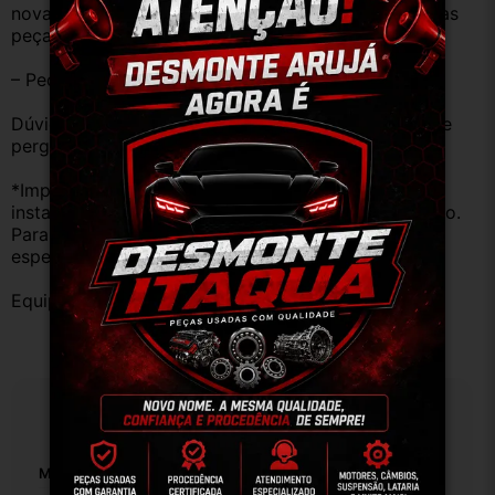
novas e sem uso. No entanto, garantimos que nossas 
peças estão em BOM ESTADO e foram testadas.
– Peças são ORIGINAIS USADAS.
Dúvidas sobre uso ou aplicação, utilizar o campo de 
perguntas;
*Importante: Não nos responsabilizamos por 
instalações inadequadas ou uso indevido do produto. 
Para evitar problemas, consulte um profissional 
especializado.
Equipe DESMONTE ARUJÁ.
Especificações
Marca Compatível:
Fiat