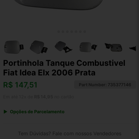
Portinhola Tanque Combustivel
Fiat Idea Elx 2006 Prata
R$
147,51
Part Number:
735377146
Em até 12x de
R$ 14,95
no cartão
Opções de Parcelamento
1x de R$ 147,51 s/ juros
2x de R$ 79,39
Tem Dúvidas? Fale com nossos Vendedores
3x de R$ 53,71