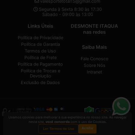
valesportetotal15@gmail.com
Segunda à Sexta 8:30 às 17:30
Sábado - 09:00 às 13:00
Links Úteis
DESMONTE ITAQUA
nas redes
Política de Privacidade
Política de Garantia
Saiba Mais
Termos de Uso
Política de Frete
Fale Conosco
Política de Pagamento
Sobre Nós
Política de Trocas e
Intranet
Devolução
Exclusão de Dados
Usamos cookies para melhorar a sua experiência no nosso site. Ao navegar
neste site,
você concorda
com o uso de Cookies.
DESMONTE ITAQUA
2026 CREATED BY
VAAPT
Aceitar
DESMONTE ITAQUA
é uma empresa inscrita no CNPJ
32.574.107/0001-30
Ler Termos de Uso