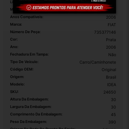
Linha Compatível:
Elx
Modelo Compatível:
Idea
Anos Compatíveis:
2006
Marca:
FIAT
Número De Peça:
735377146
Cor:
Prata
Ano:
2006
Fechadura Em Tampa:
Não
Tipo De Veículo:
Carro/Caminhonete
Código OEM:
Original
Origem:
Brasil
Modelo:
IDEA
SKU:
24650
Altura Da Embalagem:
30
Largura Da Embalagem:
30
Comprimento Da Embalagem:
45
Peso Da Embalagem:
390