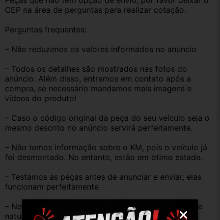
Peças que não tem opção de envio, por favor deixar o 
CEP na área de perguntas para realizar cotação.
Perguntas frequentes:
– Não reduzimos os valores informados no anúncio
– Todos os detalhes são mostrados nas fotos do 
anúncio. Além disso, entramos em contato após a 
compra, se necessário mandamos mais imagens e 
vídeos do produto!
– Caso o código original da peça do seu veículo seja o 
mesmo descrito no anúncio servirá perfeitamente.
– Não temos informação sobre o KM, pois o veículo já 
foi desmontado. No entanto, estão em ótimo estado.
– Testamos as peças antes de anunciar e enviar, elas 
funcionam perfeitamente.
– Nossas peças são USADAS e apresentam desgaste 
natural pelo tempo. Peças perfeitas são apenas as 