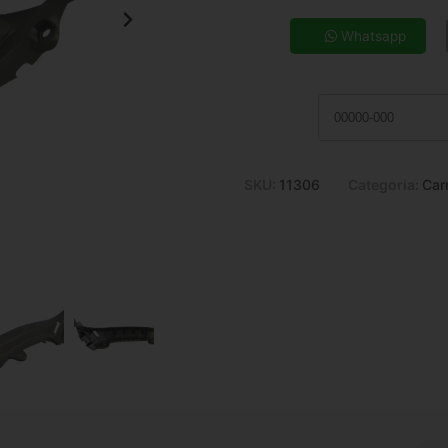
5x de R$ 23,81
7x de R$ 17,37
Whatsapp
9x de R$ 13,86
11x de R$ 11,58
SKU:
11306
Categoria:
Car