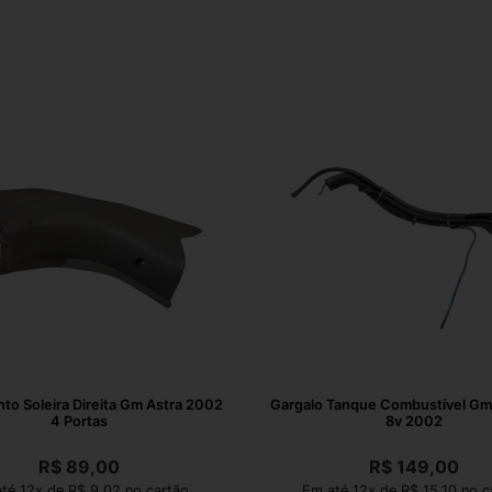
o Soleira Direita Gm Astra 2002
Gargalo Tanque Combustível Gm 
4 Portas
8v 2002
R$
89,00
R$
149,00
té 12x de R$ 9,02 no cartão
Em até 12x de R$ 15,10 no c