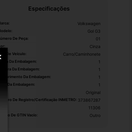
Especificações
arca:
Volkswagen
odelo:
Gol G3
úmero De Peça:
01
or:
Cinza
ipo De Veículo:
Carro/Caminhonete
ltura Da Embalagem:
1
argura Da Embalagem:
1
omprimento Da Embalagem:
1
eso Da Embalagem:
1
EM:
Original
úmero De Registro/certificação INMETRO:
373867287
KU:
11306
otivo De GTIN Vacío:
Outro