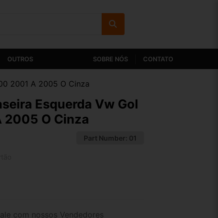
OUTROS
SOBRE NÓS
CONTATO
000 2001 A 2005 O Cinza
raseira Esquerda Vw Gol
 2005 O Cinza
Part Number:
01
rtão
2x de R$ 57,05
4x de R$ 29,38
ale com nossos Vendedores