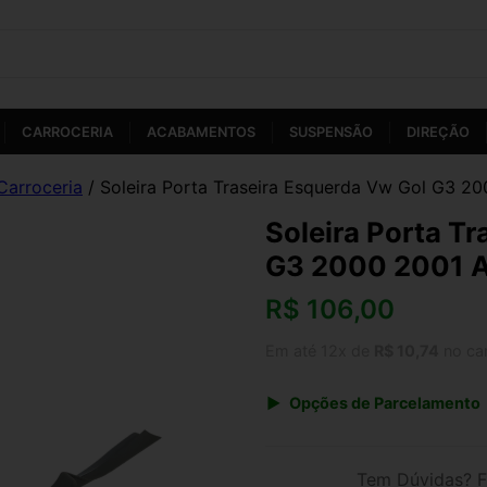
CARROCERIA
ACABAMENTOS
SUSPENSÃO
DIREÇÃO
Carroceria
/ Soleira Porta Traseira Esquerda Vw Gol G3 2
Soleira Porta T
G3 2000 2001 A
R$
106,00
Em até 12x de
R$ 10,74
no ca
Opções de Parcelamento
1x de R$ 106,00 s/ juros
3x de R$ 38,59
Tem Dúvidas? F