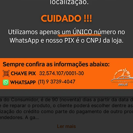
culo, para evitar trocas;
antia
Certificado de Procedência
Troca e Devol
a do Consumidor, é de 90 (noventa) dias a partir da data 
e de reparar o produto, o cliente poderá escolher dentre a
utilização do crédito como parte do pagamento de outro pr
ndedores. A ga...
Ler mais