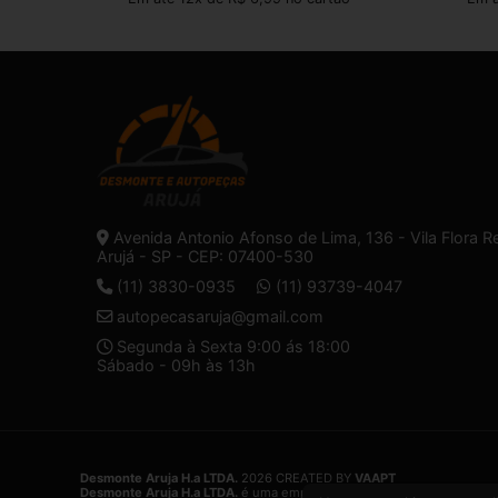
Avenida Antonio Afonso de Lima, 136 - Vila Flora R
Arujá - SP - CEP: 07400-530
(11) 3830-0935
(11) 93739-4047
autopecasaruja@gmail.com
Segunda à Sexta 9:00 ás 18:00
Sábado - 09h às 13h
Desmonte Aruja H.a LTDA.
2026 CREATED BY
VAAPT
Desmonte Aruja H.a LTDA.
é uma empresa inscrita no CNPJ
32.574.1