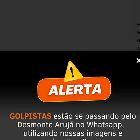
M
M
N
C
T
TO PARA USO
A
L
C
3 2004 2005.
P
AR A COMPRA, ISSO EVITA DEVOLUÇÕES E 
O
N
S
servação da peça;
M
mpo de perguntas;