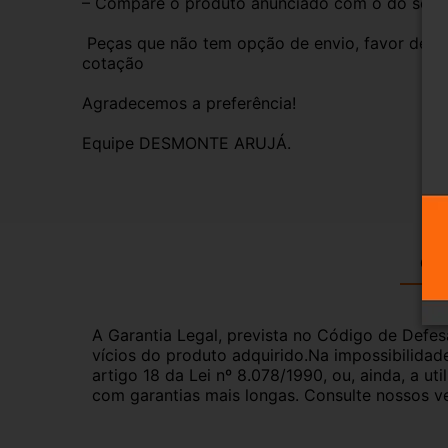
– Compare o produto anunciado com o do seu veí
 Peças que não tem opção de envio, favor deixar o CEP na área de perguntas para realizar 
cotação 
Agradecemos a preferência!
Equipe DESMONTE ARUJÁ.
Gar
A Garantia Legal, prevista no Código de Defes
vícios do produto adquirido.Na impossibilidad
artigo 18 da Lei nº 8.078/1990, ou, ainda, a 
com garantias mais longas. Consulte nossos ve