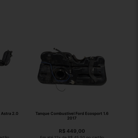
Astra 2.0
Tanque Combustível Ford Ecosport 1.6
2017
R$
449,00
artão
Em até 12x de R$ 45,50 no cartão