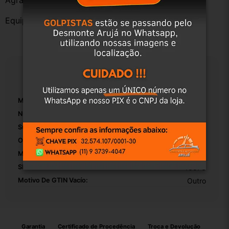
Agradecemos a preferência!
Equipe DESMONTE ARUJÁ.
Especificações
Marca:
Renault
Número De Peça:
01
Suportes De Radiador Incluídos:
False
OEM:
BRASIL
Modelo:
Sandero
SKU:
13573
Motivo De GTIN Vacío:
Outro
Garantia
Certificado de Procedência
Troca e Devolução