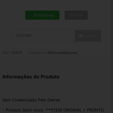
4x de R$ 44,07
5x de R$ 35,71
Whatsapp
Email
6x de R$ 30,12
7x de R$ 26,06
8x de R$ 23,10
Calcular
9x de R$ 20,79
10x de R$ 18,87
11x de R$ 17,36
SKU:
13573
Categoria:
Eletroventiladores
12x de R$ 16,11
Informações do Produto
Item Credenciado Pelo Detran
– Produto Semi-novo -***ITEM ORIGINAL > PRONTO 