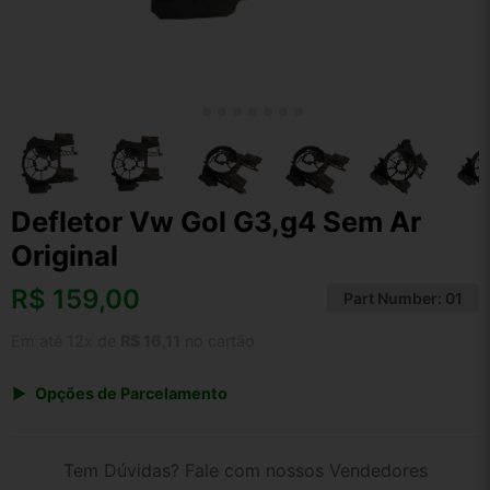
Defletor Vw Gol G3,g4 Sem Ar
Original
R$
159,00
Part Number:
01
Em até 12x de
R$ 16,11
no cartão
Opções de Parcelamento
1x de R$ 159,00 s/ juros
2x de R$ 85,57
Tem Dúvidas? Fale com nossos Vendedores
3x de R$ 57,89