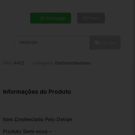
4x de R$ 44,07
5x de R$ 35,71
Whatsapp
Email
6x de R$ 30,12
7x de R$ 26,06
8x de R$ 23,10
Calcular
9x de R$ 20,79
10x de R$ 18,87
11x de R$ 17,36
SKU:
4452
Categoria:
Eletroventiladores
12x de R$ 16,11
Informações do Produto
Item Credenciado Pelo Detran
Produto Semi-novo –