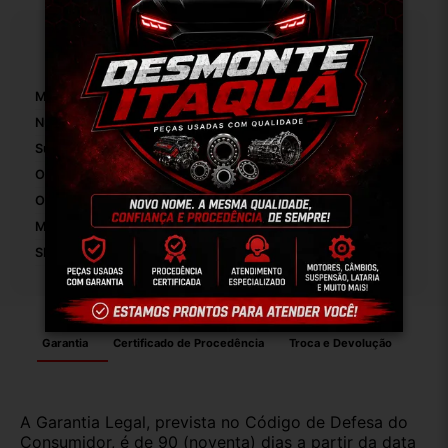
Especificações
Marca:
Volkswagen
Número De Peça:
01
Suportes De Radiador Incluídos:
False
Origem:
Brasil
OEM:
Original
Modelo:
Gol G3 G4
SKU:
4452
Garantia
Certificado de Procedência
Troca e Devolução
A Garantia Legal, prevista no Código de Defesa do
Consumidor, é de 90 (noventa) dias a partir da data