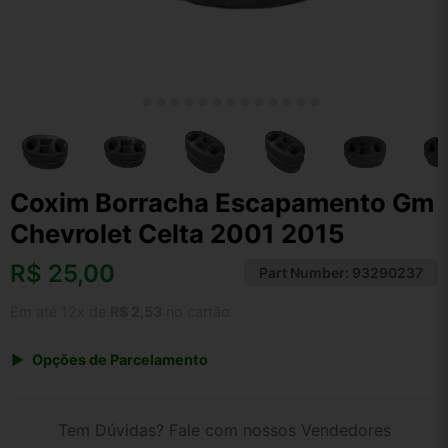
Coxim Borracha Escapamento Gm
Chevrolet Celta 2001 2015
R$
25,00
Part Number:
93290237
Em até 12x de
R$ 2,53
no cartão
Opções de Parcelamento
1x de R$ 25,00 s/ juros
2x de R$ 13,46
Tem Dúvidas? Fale com nossos Vendedores
3x de R$ 9,10