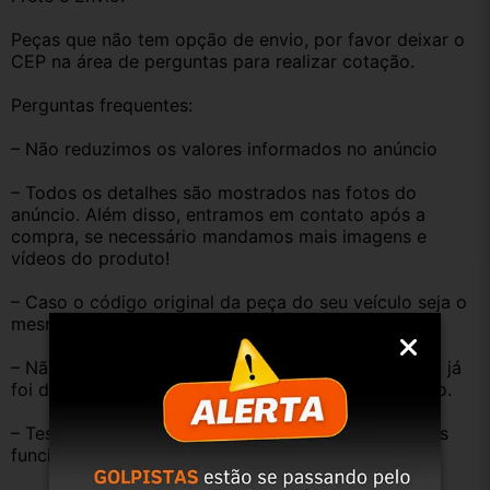
Peças que não tem opção de envio, por favor deixar o 
CEP na área de perguntas para realizar cotação.
Perguntas frequentes:
– Não reduzimos os valores informados no anúncio
– Todos os detalhes são mostrados nas fotos do 
anúncio. Além disso, entramos em contato após a 
compra, se necessário mandamos mais imagens e 
vídeos do produto!
– Caso o código original da peça do seu veículo seja o 
mesmo descrito no anúncio servirá perfeitamente.
– Não temos informação sobre o KM, pois o veículo já 
foi desmontado. No entanto, estão em ótimo estado.
– Testamos as peças antes de anunciar e enviar, elas 
funcionam perfeitamente.