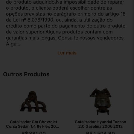
do produto adquirido.Na impossibilidade de reparar
o produto, o cliente poderá escolher dentre as
opções previstas no parágrafo primeiro do artigo 18
da Lei nº 8.078/1990, ou, ainda, a utilização do
crédito como parte do pagamento de outro produto
de valor superior.Alguns produtos contam com
garantias mais longas. Consulte nossos vendedores.
A ga...
Ler mais
Outros Produtos
Catalisador Gm Chevrolet
Catalisador Hyundai Tucson
Corsa Sedan 1.4 8v Flex 2007
2.0 Gasolina 2006 2012
2008
R$
881,00
R$
1.504,90