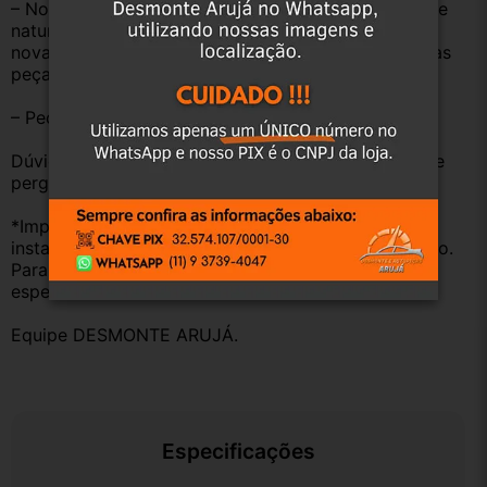
– Nossas peças são USADAS e apresentam desgaste 
natural pelo tempo. Peças perfeitas são apenas as 
novas e sem uso. No entanto, garantimos que nossas 
peças estão em BOM ESTADO e foram testadas.
– Peças são ORIGINAIS USADAS.
Dúvidas sobre uso ou aplicação, utilizar o campo de 
perguntas;
*Importante: Não nos responsabilizamos por 
instalações inadequadas ou uso indevido do produto. 
Para evitar problemas, consulte um profissional 
especializado.
Equipe DESMONTE ARUJÁ.
Especificações