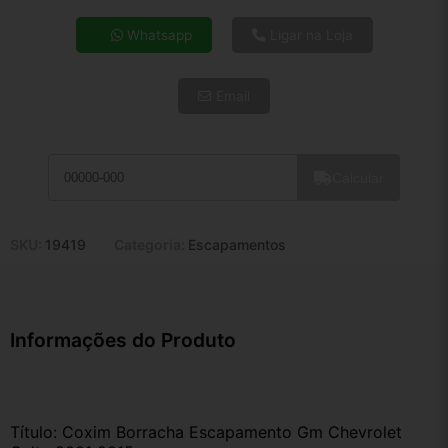
4x de R$ 6,93
Whatsapp
Ligar na Loja
5x de R$ 5,62
6x de R$ 4,74
Email
7x de R$ 4,10
8x de R$ 3,63
9x de R$ 3,27
10x de R$ 2,97
Calcular
11x de R$ 2,73
12x de R$ 2,53
SKU:
19419
Categoria:
Escapamentos
Informações do Produto
Título: Coxim Borracha Escapamento Gm Chevrolet 