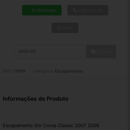
4x de R$ 103,38
Whatsapp
Ligar na Loja
5x de R$ 83,78
6x de R$ 70,65
Email
7x de R$ 61,13
8x de R$ 54,19
9x de R$ 48,78
10x de R$ 44,26
Calcular
11x de R$ 40,73
12x de R$ 37,80
SKU:
17689
Categoria:
Escapamentos
Informações do Produto
Escapamento Gm Corsa Classic 2007 2008