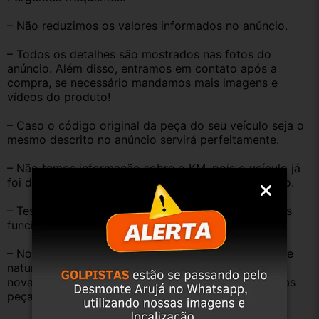
– Não reduzimos os valores informados no anúncio.
– Todos os detalhes são mostrados nas fotos do 
anúncio. Além disso, entramos em contato após a 
compra, se necessário mandamos mais imagens e 
vídeos do produto!
– Caso o código original da peça do seu veículo seja o 
mesmo descrito no anúncio servirá perfeitamente.
– Não temos informação sobre o KM, pois o veículo já 
foi desmontado. No entanto, estão em ótimo estado.
– Testamos as peças antes de anunciar e enviar, elas 
funcionam perfeitamente.
– Nossas peças são USADAS e apresentam desgaste 
natural pelo tempo. Peças perfeitas são apenas as 
novas e sem uso. No entanto, garantimos que nossas 
peças estão em BOM ESTADO e foram testadas.