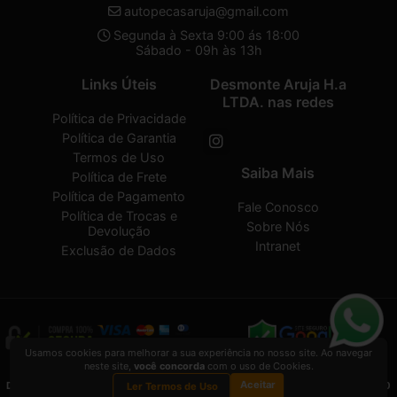
autopecasaruja@gmail.com
Segunda à Sexta 9:00 ás 18:00
Sábado - 09h às 13h
Links Úteis
Desmonte Aruja H.a
LTDA. nas redes
Política de Privacidade
Política de Garantia
Termos de Uso
Saiba Mais
Política de Frete
Política de Pagamento
Fale Conosco
Política de Trocas e
Sobre Nós
Devolução
Intranet
Exclusão de Dados
Usamos cookies para melhorar a sua experiência no nosso site. Ao navegar
neste site,
você concorda
com o uso de Cookies.
Desmonte Aruja H.a LTDA.
2026 CREATED BY
VAAPT
Aceitar
Desmonte Aruja H.a LTDA.
é uma empresa inscrita no CNPJ
32.574.107/0001-30
Ler Termos de Uso