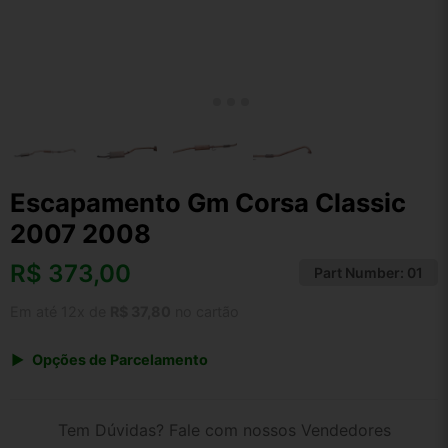
Escapamento Gm Corsa Classic
2007 2008
R$
373,00
Part Number:
01
Em até 12x de
R$ 37,80
no cartão
Opções de Parcelamento
1x de R$ 373,00 s/ juros
2x de R$ 200,75
Tem Dúvidas? Fale com nossos Vendedores
3x de R$ 135,81