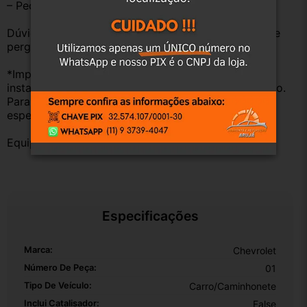
– Peças são ORIGINAIS USADAS.
Dúvidas sobre uso ou aplicação, utilizar o campo de 
perguntas;
*Importante: Não nos responsabilizamos por 
instalações inadequadas ou uso indevido do produto. 
Para evitar problemas, consulte um profissional 
especializado.
Equipe DESMONTE ARUJÁ.
Especificações
Marca:
Chevrolet
Número De Peça:
01
Tipo De Veículo:
Carro/Caminhonete
Inclui Catalisador:
False