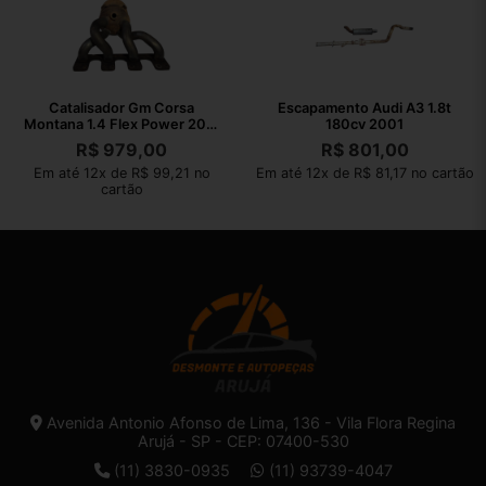
Catalisador Gm Corsa
Escapamento Audi A3 1.8t
Montana 1.4 Flex Power 2011
180cv 2001
2012
R$
979,00
R$
801,00
Em até 12x de R$ 99,21 no
Em até 12x de R$ 81,17 no cartão
cartão
Avenida Antonio Afonso de Lima, 136 - Vila Flora Regina
Arujá - SP - CEP: 07400-530
(11) 3830-0935
(11) 93739-4047