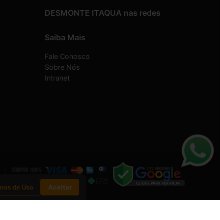
DESMONTE ITAQUA nas redes
Saiba Mais
Fale Conosco
Sobre Nós
Intranet
mos de Uso
Aceitar