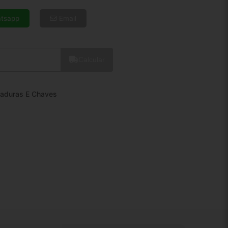
6x de R$ 23,30
8x de R$ 17,87
tsapp
Email
10x de R$ 14,59
12x de R$ 12,47
Calcular
aduras E Chaves