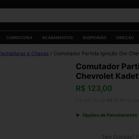
CARROCERIA
ACABAMENTOS
SUSPENSÃO
DIREÇÃO
Fechaduras e Chaves
/ Comutador Partida Ignição Gm Chev
Comutador Part
Chevrolet Kade
R$
123,00
Em até 12x de
R$ 12,47
no ca
Opções de Parcelamento
1x de R$ 123,00 s/ juros
3x de R$ 44,78
Tem Dúvidas? F