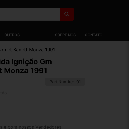
OUTROS
SOBRE NÓS
CONTATO
rolet Kadett Monza 1991
ida Ignição Gm
tt Monza 1991
Part Number:
01
rtão
2x de R$ 66,20
4x de R$ 34,09
ale com nossos Vendedores