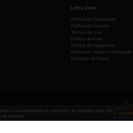
Links Úteis
Política de Privacidade
Política de Garantia
Termos de Uso
Política de Frete
Política de Pagamento
Política de Trocas e Devolução
Exclusão de Dados
1-30
orar a sua experiência no nosso site. Ao navegar neste site,
Ler Ter
 de Cookies.