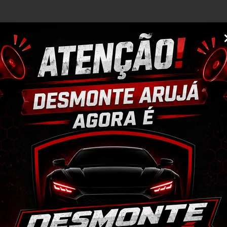
M
N
O
O
M
PRONTO PARA USO***
S
IZAR A COMPRA, ISSO EVITA DEVOLUÇÕES 
rvação da peça;
po de perguntas;
ulo, para evitar trocas;
r o CEP na área de perguntas para realizar 