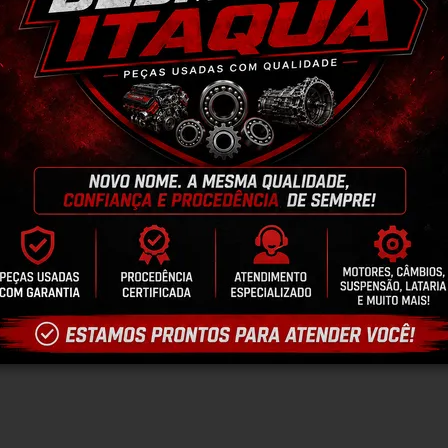
antia
Certificado de Procedência
Troca e Devol
a do Consumidor, é de 90 (noventa) dias a partir da data 
e de reparar o produto, o cliente poderá escolher dentre a
utilização do crédito como parte do pagamento de outro pr
ndedores. A ga...
Ler mais