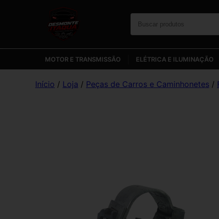
MOTOR E TRANSMISSÃO
ELÉTRICA E ILUMINAÇÃO
Início
/
Loja
/
Peças de Carros e Caminhonetes
/