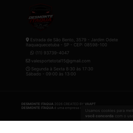
Estrada de São Bento, 3579 - Jardim Odete
Itaquaquecetuba - SP - CEP: 08598-100
(11) 93739-4047
valesportetotal15@gmail.com
Segunda à Sexta 8:30 às 17:30
Sábado - 09:00 às 13:00
DESMONTE ITAQUA
2026 CREATED BY
VAAPT
DESMONTE ITAQUA
é uma empresa inscrita no CNPJ
32.574.107/000
Usamos cookies para melh
você concorda
com o uso