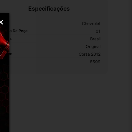
Especificações
arca:
Chevrolet
úmero De Peça:
01
rigem:
Brasil
EM:
Original
odelo:
Corsa 2012
KU:
8599