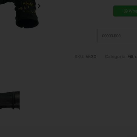
5x de R$ 15,72
7x de R$ 11,47
Wha
9x de R$ 9,15
11x de R$ 7,64
SKU:
5530
Categoria:
Filtr