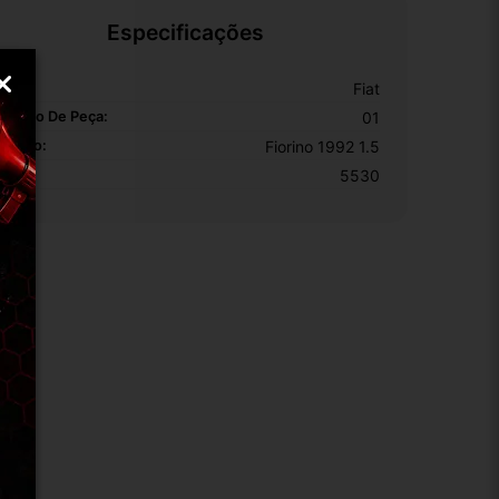
Especificações
arca:
Fiat
úmero De Peça:
01
odelo:
Fiorino 1992 1.5
KU:
5530