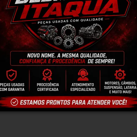
antia
Certificado de Procedência
Troca e Devol
a do Consumidor, é de 90 (noventa) dias a partir da data 
e de reparar o produto, o cliente poderá escolher dentre a
utilização do crédito como parte do pagamento de outro pr
ndedores. A ga...
Ler mais