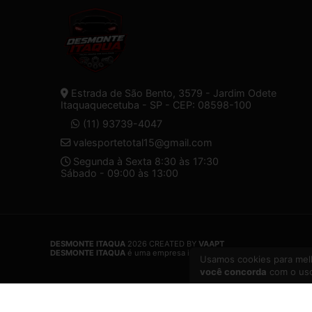
Estrada de São Bento, 3579 - Jardim Odete
Itaquaquecetuba - SP - CEP: 08598-100
(11) 93739-4047
valesportetotal15@gmail.com
Segunda à Sexta 8:30 às 17:30
Sábado - 09:00 às 13:00
DESMONTE ITAQUA
2026 CREATED BY
VAAPT
DESMONTE ITAQUA
é uma empresa inscrita no CNPJ
32.574.107/000
Usamos cookies para melh
você concorda
com o uso