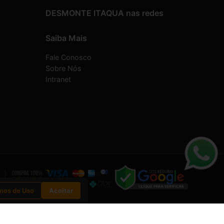
DESMONTE ITAQUA nas redes
Saiba Mais
Fale Conosco
Sobre Nós
Intranet
mos de Uso
Aceitar