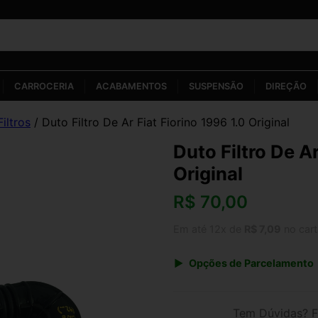
CARROCERIA
ACABAMENTOS
SUSPENSÃO
DIREÇÃO
Filtros
/ Duto Filtro De Ar Fiat Fiorino 1996 1.0 Original
Duto Filtro De Ar
Original
R$
70,00
Em até 12x de
R$ 7,09
no car
Opções de Parcelamento
1x de R$ 70,00 s/ juros
3x de R$ 25,49
Tem Dúvidas? F