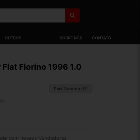
OUTROS
SOBRE NÓS
CONTATO
 Fiat Fiorino 1996 1.0
Part Number:
01
tão
2x de R$ 37,67
4x de R$ 19,40
ale com nossos Vendedores