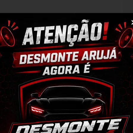
M
N
M
S
IZAR A COMPRA, ISSO EVITA DEVOLUÇÕES 
rvação da peça;
po de perguntas;
ulo, para evitar trocas;
r o CEP na área de perguntas para realizar 