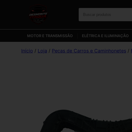
MOTOR E TRANSMISSÃO
ELÉTRICA E ILUMINAÇÃO
Início
/
Loja
/
Peças de Carros e Caminhonetes
/