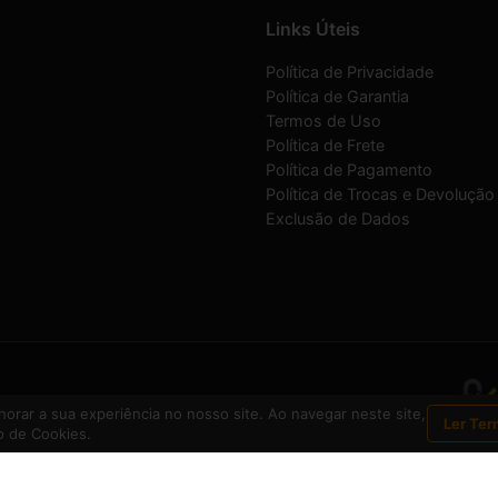
Links Úteis
Política de Privacidade
Política de Garantia
Termos de Uso
Política de Frete
Política de Pagamento
Política de Trocas e Devolução
Exclusão de Dados
1-30
orar a sua experiência no nosso site. Ao navegar neste site,
Ler Ter
 de Cookies.