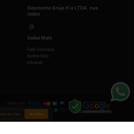
Desmonte Aruja H.a LTDA. nas
redes
Saiba Mais
Fale Conosco
Sobre Nós
Intranet
mos de Uso
Aceitar