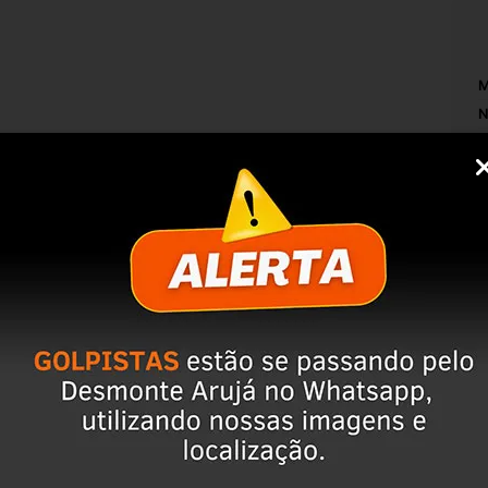
M
N
M
S
IZAR A COMPRA, ISSO EVITA DEVOLUÇÕES 
rvação da peça;
po de perguntas;
ulo, para evitar trocas;
r o CEP na área de perguntas para realizar 