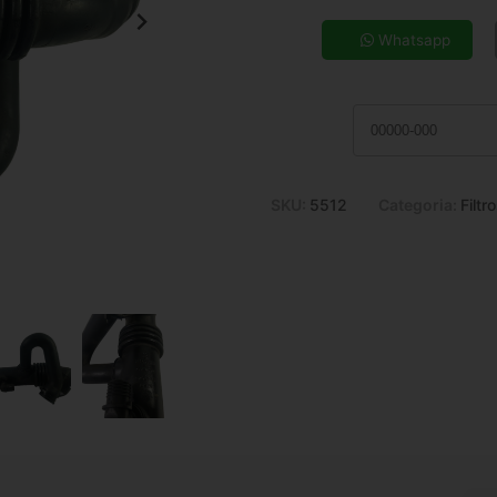
5x de R$ 43,80
7x de R$ 31,96
Whatsapp
9x de R$ 25,50
11x de R$ 21,29
SKU:
5512
Categoria:
Filtr