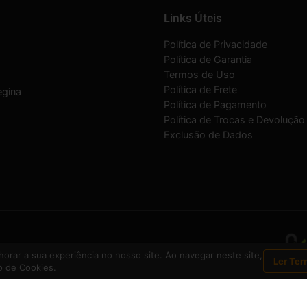
Links Úteis
Política de Privacidade
Política de Garantia
Termos de Uso
Política de Frete
egina
Política de Pagamento
Política de Trocas e Devolução
Exclusão de Dados
07/0001-30
orar a sua experiência no nosso site. Ao navegar neste site,
Ler Ter
 de Cookies.