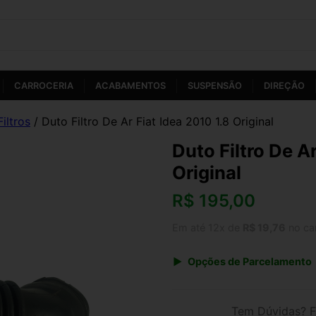
CARROCERIA
ACABAMENTOS
SUSPENSÃO
DIREÇÃO
Filtros
/ Duto Filtro De Ar Fiat Idea 2010 1.8 Original
Duto Filtro De Ar
Original
R$
195,00
Em até 12x de
R$ 19,76
no ca
Opções de Parcelamento
1x de R$ 195,00 s/ juros
3x de R$ 71,00
Tem Dúvidas? F