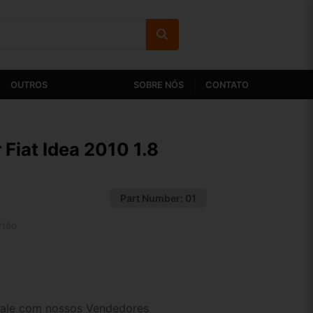
OUTROS
SOBRE NÓS
CONTATO
 Fiat Idea 2010 1.8
Part Number:
01
rtão
2x de R$ 104,95
4x de R$ 54,04
ale com nossos Vendedores