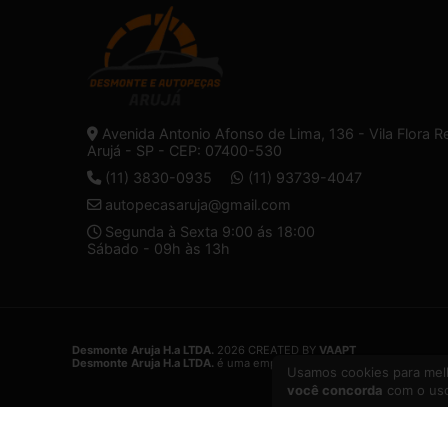
Avenida Antonio Afonso de Lima, 136 - Vila Flora R
Arujá - SP - CEP: 07400-530
(11) 3830-0935
(11) 93739-4047
autopecasaruja@gmail.com
Segunda à Sexta 9:00 ás 18:00
Sábado - 09h às 13h
Desmonte Aruja H.a LTDA.
2026 CREATED BY
VAAPT
Desmonte Aruja H.a LTDA.
é uma empresa inscrita no CNPJ
32.574.1
Usamos cookies para melh
você concorda
com o uso