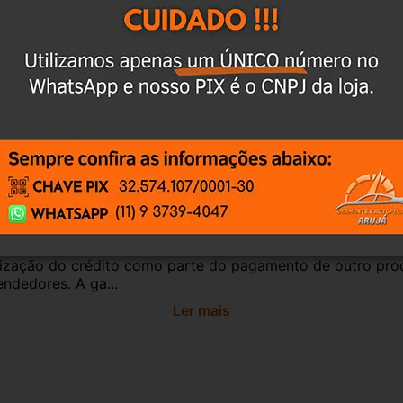
antia
Certificado de Procedência
Troca e Devol
a do Consumidor, é de 90 (noventa) dias a partir da data 
e de reparar o produto, o cliente poderá escolher dentre a
utilização do crédito como parte do pagamento de outro pr
ndedores. A ga...
Ler mais