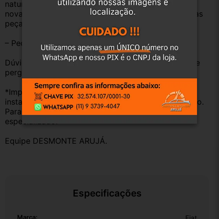
natural pelo tempo. Peças perfeitas são apenas as 
novas e sem uso. No entanto, garantimos que nossas 
peças estão em BOM ESTADO e foram testadas.
– Peças são ORIGINAIS USADAS.
Dúvidas sobre uso ou aplicação, utilizar o campo de 
perguntas;
*Importante: Não nos responsabilizamos por 
instalações inadequadas ou uso indevido do produto. 
Para evitar problemas, consulte um profissional 
especializado.
Equipe DESMONTE ARUJÁ.
Especificações
Marca:
Fiat