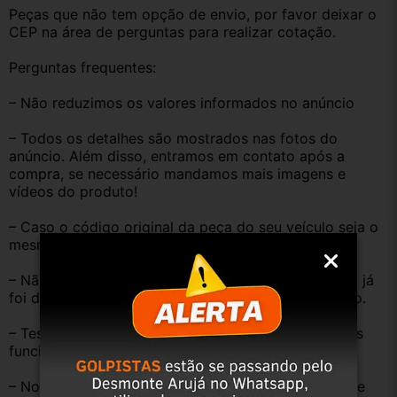
Peças que não tem opção de envio, por favor deixar o 
CEP na área de perguntas para realizar cotação.
Perguntas frequentes:
– Não reduzimos os valores informados no anúncio
– Todos os detalhes são mostrados nas fotos do 
anúncio. Além disso, entramos em contato após a 
compra, se necessário mandamos mais imagens e 
vídeos do produto!
– Caso o código original da peça do seu veículo seja o 
mesmo descrito no anúncio servirá perfeitamente.
– Não temos informação sobre o KM, pois o veículo já 
foi desmontado. No entanto, estão em ótimo estado.
– Testamos as peças antes de anunciar e enviar, elas 
funcionam perfeitamente.
– Nossas peças são USADAS e apresentam desgaste 