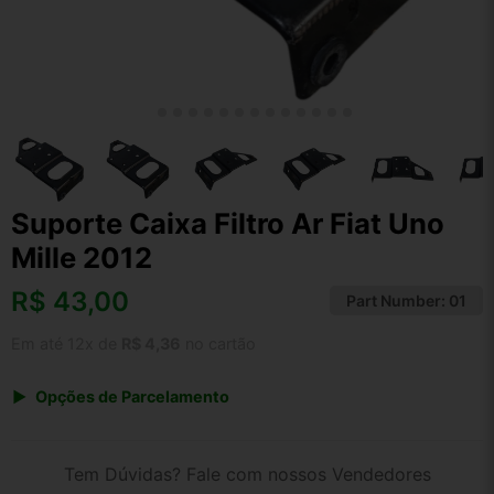
Suporte Caixa Filtro Ar Fiat Uno
Mille 2012
R$
43,00
Part Number:
01
Em até 12x de
R$ 4,36
no cartão
Opções de Parcelamento
1x de R$ 43,00 s/ juros
2x de R$ 23,14
Tem Dúvidas? Fale com nossos Vendedores
3x de R$ 15,66