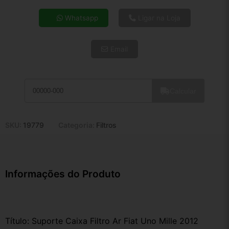
4x de R$ 11,92
Whatsapp
Ligar na Loja
5x de R$ 9,66
6x de R$ 8,14
Email
7x de R$ 7,05
8x de R$ 6,25
9x de R$ 5,62
10x de R$ 5,10
Calcular
11x de R$ 4,70
12x de R$ 4,36
SKU:
19779
Categoria:
Filtros
Informações do Produto
Título: Suporte Caixa Filtro Ar Fiat Uno Mille 2012