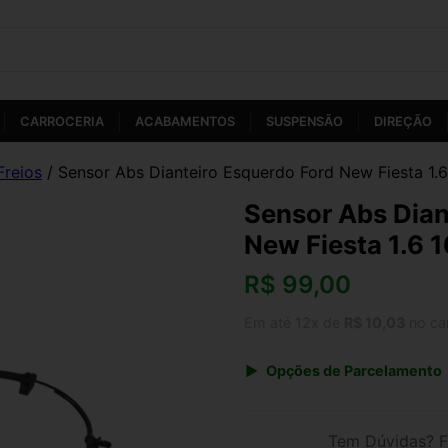
CARROCERIA
ACABAMENTOS
SUSPENSÃO
DIREÇÃO
Freios
/ Sensor Abs Dianteiro Esquerdo Ford New Fiesta 1.
Sensor Abs Dian
New Fiesta 1.6 
R$
99,00
Em até 12x de
R$ 10,03
no ca
Opções de Parcelamento
1x de R$ 99,00 s/ juros
3x de R$ 36,05
Tem Dúvidas? F