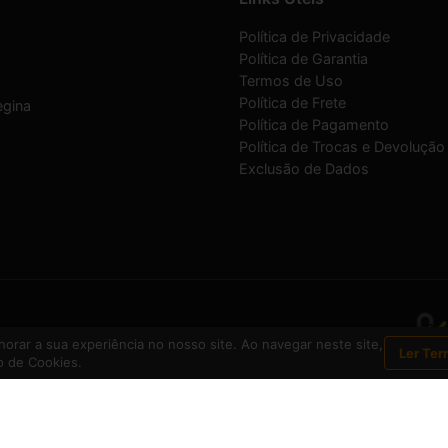
Política de Privacidade
Política de Garantia
Termos de Uso
Política de Frete
egina
Política de Pagamento
Política de Trocas e Devolução
Exclusão de Dados
07/0001-30
orar a sua experiência no nosso site. Ao navegar neste site,
Ler Ter
 de Cookies.