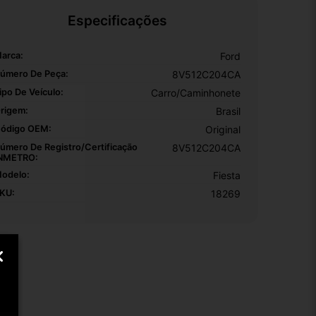
Especificações
arca:
Ford
úmero De Peça:
8V512C204CA
ipo De Veículo:
Carro/Caminhonete
rigem:
Brasil
ódigo OEM:
Original
úmero De Registro/certificação
8V512C204CA
NMETRO:
odelo:
Fiesta
KU:
18269