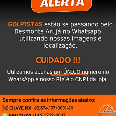
ixar o CEP na área de perguntas para realizar 
cio
 anúncio. Além disso, entramos em contato 
magens e vídeos do produto!
 seja o mesmo descrito no anúncio servirá 
ulo já foi desmontado. No entanto, estão em 
, elas funcionam perfeitamente.
te natural pelo tempo. Peças perfeitas são 
timos que nossas peças estão em BOM 
po de perguntas;
talações inadequadas ou uso indevido do 
fissional especializado.