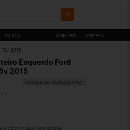
OUTROS
SOBRE NÓS
CONTATO
6 16v 2015
teiro Esquerdo Ford
16v 2015
Part Number:
8V512C204CA
rtão
2x de R$ 53,28
4x de R$ 27,44
ale com nossos Vendedores