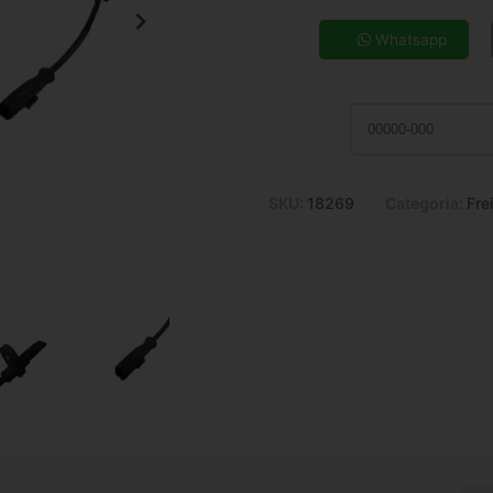
5x de R$ 22,24
7x de R$ 16,22
Whatsapp
9x de R$ 12,95
11x de R$ 10,81
SKU:
18269
Categoria:
Fre