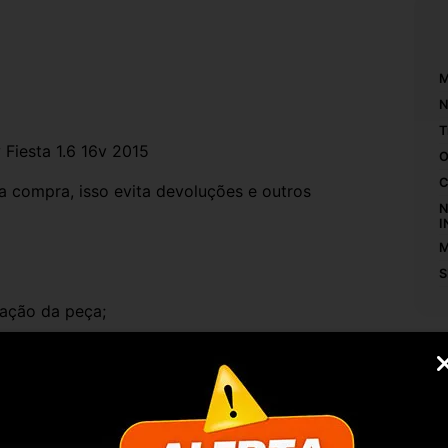
M
N
T
 Fiesta 1.6 16v 2015
O
C
compra, isso evita devoluções e outros 
N
I
M
S
ação da peça;