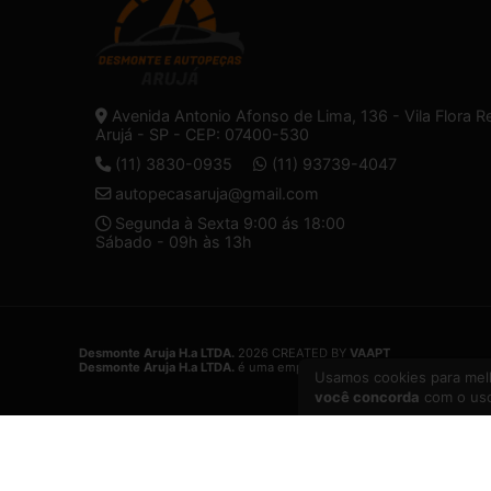
Avenida Antonio Afonso de Lima, 136 - Vila Flora R
Arujá - SP - CEP: 07400-530
(11) 3830-0935
(11) 93739-4047
autopecasaruja@gmail.com
Segunda à Sexta 9:00 ás 18:00
Sábado - 09h às 13h
Desmonte Aruja H.a LTDA.
2026 CREATED BY
VAAPT
Desmonte Aruja H.a LTDA.
é uma empresa inscrita no CNPJ
32.574.1
Usamos cookies para melh
você concorda
com o uso