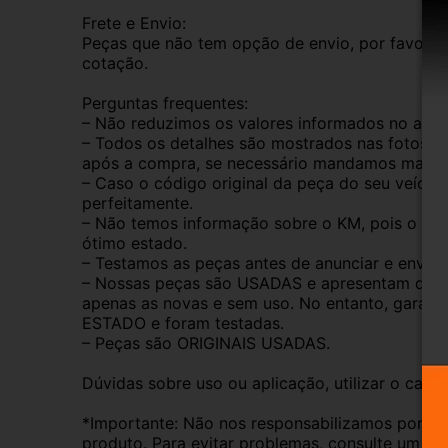
Frete e Envio:
Peças que não tem opção de envio, por favor de
cotação.
Perguntas frequentes:
– Não reduzimos os valores informados no anún
– Todos os detalhes são mostrados nas fotos do
após a compra, se necessário mandamos mais i
– Caso o código original da peça do seu veículo
perfeitamente.
– Não temos informação sobre o KM, pois o veíc
ótimo estado.
– Testamos as peças antes de anunciar e enviar
– Nossas peças são USADAS e apresentam desgas
apenas as novas e sem uso. No entanto, garan
ESTADO e foram testadas.
– Peças são ORIGINAIS USADAS.
Dúvidas sobre uso ou aplicação, utilizar o cam
*Importante: Não nos responsabilizamos por ins
produto. Para evitar problemas, consulte um pro