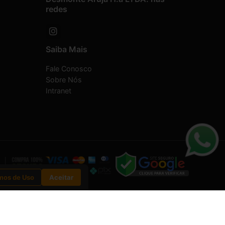
redes
Saiba Mais
Fale Conosco
Sobre Nós
Intranet
mos de Uso
Aceitar