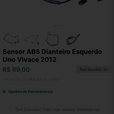
Sensor ABS Dianteiro Esquerdo
Uno Vivace 2012
R$
89,00
Part Number:
01
Em até 12x de
R$ 9,02
no cartão
Opções de Parcelamento
1x de R$ 89,00 s/ juros
2x de R$ 47,90
Tem Dúvidas? Fale com nossos Vendedores
3x de R$ 32,40