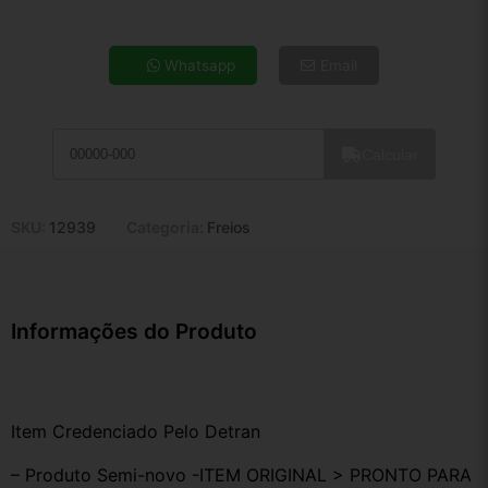
4x de R$ 24,67
5x de R$ 19,99
Whatsapp
Email
6x de R$ 16,86
7x de R$ 14,59
8x de R$ 12,93
Calcular
9x de R$ 11,64
10x de R$ 10,56
11x de R$ 9,72
SKU:
12939
Categoria:
Freios
12x de R$ 9,02
Informações do Produto
Item Credenciado Pelo Detran
– Produto Semi-novo -ITEM ORIGINAL > PRONTO PARA 