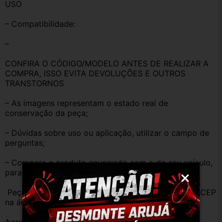
USO
– Compatibilidade:
–
CONFIRA O CÓDIGO/MODELO ANTES DE REALIZAR A 
COMPRA, ISSO EVITA DEVOLUÇÕES E OUTROS 
TRANSTORNOS
– As imagens representam o estado real de 
conservação da peça;
– Dúvidas sobre uso ou aplicação, utilizar o campo de 
perguntas;
– Compare o produto anunciado com o do seu veículo, 
para evitar trocas;
 Peças que não tem opção de envio, favor deixar o CEP 
na área de perguntas para realizar cotação 