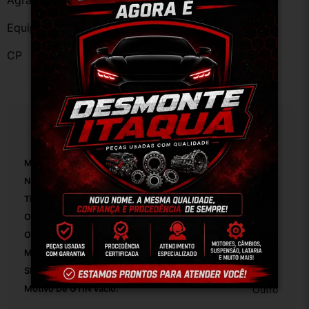
Agradecemos a preferência!
Equipe DESMONTE ARUJÁ.
CP
Especificações
Marca:
Fiat
Número De Peça:
01
Tipo De Veículo:
Carro/Caminhonete
Origem:
Brasil
OEM:
Original
Modelo:
Uno
SKU:
12939
Motivo De GTIN Vacío:
Outro