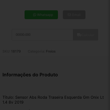
4x de R$ 24,67
5x de R$ 19,99
Whatsapp
Email
6x de R$ 16,86
7x de R$ 14,59
8x de R$ 12,93
Calcular
9x de R$ 11,64
10x de R$ 10,56
11x de R$ 9,72
SKU:
18179
Categoria:
Freios
12x de R$ 9,02
Informações do Produto
Título: Sensor Abs Roda Traseira Esquerda Gm Onix Lt 
1.4 8v 2019