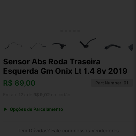
Sensor Abs Roda Traseira
Esquerda Gm Onix Lt 1.4 8v 2019
R$
89,00
Part Number:
01
Em até 12x de
R$ 9,02
no cartão
Opções de Parcelamento
1x de R$ 89,00 s/ juros
2x de R$ 47,90
Tem Dúvidas? Fale com nossos Vendedores
3x de R$ 32,40