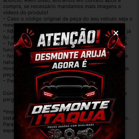
anúncio. Além disso, entramos em contato após a 
compra, se necessário mandamos mais imagens e 
vídeos do produto!
– Caso o código original da peça do seu veículo seja o 
mesmo descrito no anúncio servirá perfeitamente.
– Não temos informação sobre o KM, pois o veículo já 
foi desmontado. No entanto, estão em ótimo estado.
– Testamos as peças antes de anunciar e enviar, elas 
funcionam perfeitamente.
– Nossas peças são USADAS e apresentam desgaste 
natural pelo tempo. Peças perfeitas são apenas as 
novas e sem uso. No entanto, garantimos que nossas 
peças estão em BOM ESTADO e foram testadas.
– Peças são ORIGINAIS USADAS.
Dúvidas sobre uso ou aplicação, utilizar o campo de 
perguntas;
*Importante: Não nos responsabilizamos por 
instalações inadequadas ou uso indevido do produto. 
Para evitar problemas, consulte um profissional 
especializado.