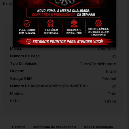
Equipe DESMONTE ARUJÁ.
Especificações
Marca:
Chevrolet
Número De Peça:
01
Tipo De Veículo:
Carro/Caminhonete
Origem:
Brasil
Código OEM:
Original
Número De Registro/certificação INMETRO:
01
Modelo:
Onix
SKU:
18179
Garantia
Certificado de Procedência
Troca e Devolução