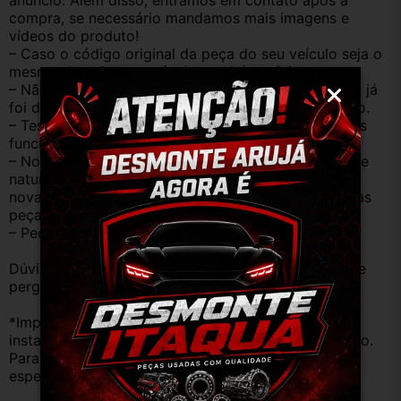
anúncio. Além disso, entramos em contato após a 
compra, se necessário mandamos mais imagens e 
vídeos do produto!
– Caso o código original da peça do seu veículo seja o 
mesmo descrito no anúncio servirá perfeitamente.
– Não temos informação sobre o KM, pois o veículo já 
foi desmontado. No entanto, estão em ótimo estado.
– Testamos as peças antes de anunciar e enviar, elas 
funcionam perfeitamente.
– Nossas peças são USADAS e apresentam desgaste 
natural pelo tempo. Peças perfeitas são apenas as 
novas e sem uso. No entanto, garantimos que nossas 
peças estão em BOM ESTADO e foram testadas.
– Peças são ORIGINAIS USADAS.
Dúvidas sobre uso ou aplicação, utilizar o campo de 
perguntas;
*Importante: Não nos responsabilizamos por 
instalações inadequadas ou uso indevido do produto. 
Para evitar problemas, consulte um profissional 
especializado.