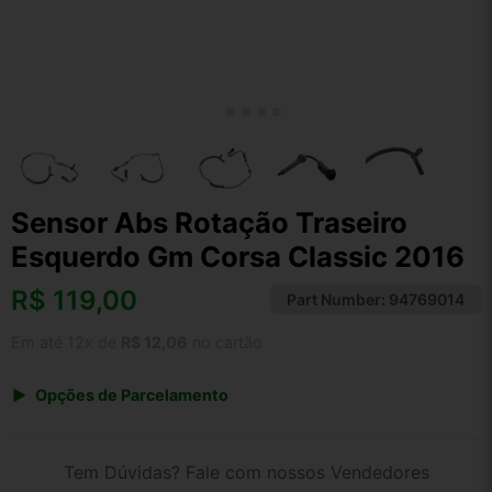
Sensor Abs Rotação Traseiro
Esquerdo Gm Corsa Classic 2016
R$
119,00
Part Number:
94769014
Em até 12x de
R$ 12,06
no cartão
Opções de Parcelamento
1x de R$ 119,00 s/ juros
2x de R$ 64,05
Tem Dúvidas? Fale com nossos Vendedores
3x de R$ 43,33