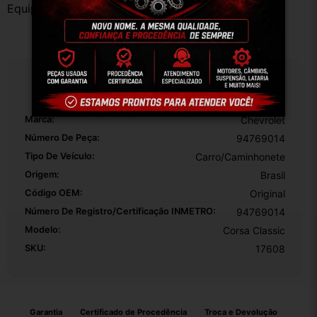
Equipe DESMONTE ARUJÁ.
Especificações
Marca:
Chevrolet
Número De Peça:
94769014
Tipo De Veículo:
Carro/Caminhonete
Origem:
Brasil
Código OEM:
Original
Número De Registro/certificação INMETRO:
94769014
Modelo:
Corsa Classic
SKU:
17608
Garantia
Certificado de Procedência
Troca e Devolução