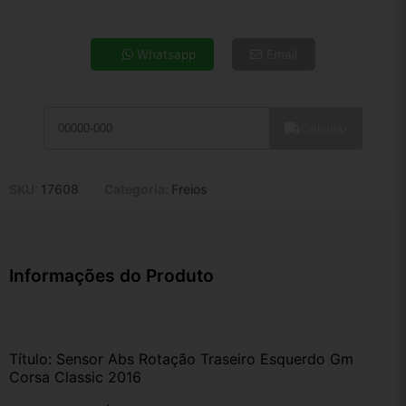
4x de R$ 32,98
5x de R$ 26,73
Whatsapp
Email
6x de R$ 22,54
7x de R$ 19,50
8x de R$ 17,29
Calcular
9x de R$ 15,56
10x de R$ 14,12
11x de R$ 12,99
SKU:
17608
Categoria:
Freios
12x de R$ 12,06
Informações do Produto
Título: Sensor Abs Rotação Traseiro Esquerdo Gm 
Corsa Classic 2016