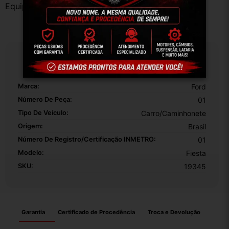
Equipe DESMONTE ARUJÁ.
Especificações
Marca:
Ford
Número De Peça:
01
Tipo De Veículo:
Carro/Caminhonete
Origem:
Brasil
Número De Registro/certificação INMETRO:
01
Modelo:
Fiesta
SKU:
19345
Garantia
Certificado de Procedência
Troca e Devolução