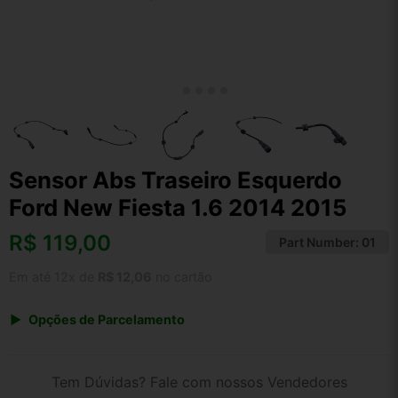
Sensor Abs Traseiro Esquerdo
Ford New Fiesta 1.6 2014 2015
R$
119,00
Part Number:
01
Em até 12x de
R$ 12,06
no cartão
Opções de Parcelamento
1x de R$ 119,00 s/ juros
2x de R$ 64,05
Tem Dúvidas? Fale com nossos Vendedores
3x de R$ 43,33