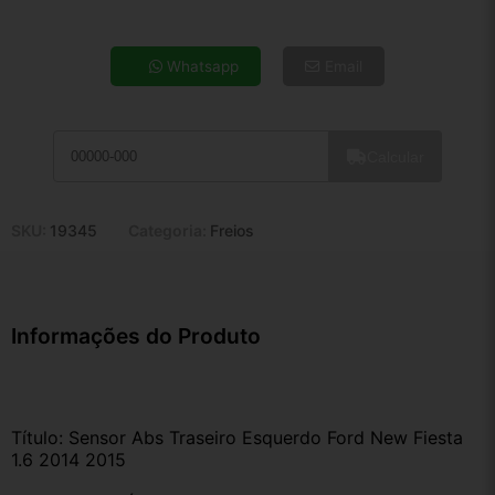
4x de R$ 32,98
5x de R$ 26,73
Whatsapp
Email
6x de R$ 22,54
7x de R$ 19,50
8x de R$ 17,29
Calcular
9x de R$ 15,56
10x de R$ 14,12
11x de R$ 12,99
SKU:
19345
Categoria:
Freios
12x de R$ 12,06
Informações do Produto
Título: Sensor Abs Traseiro Esquerdo Ford New Fiesta 
1.6 2014 2015