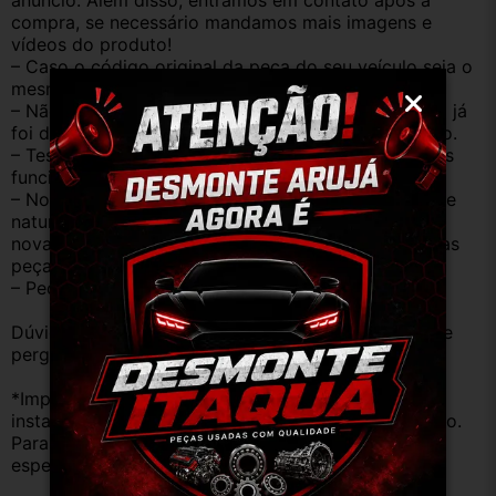
anúncio. Além disso, entramos em contato após a 
compra, se necessário mandamos mais imagens e 
vídeos do produto!
– Caso o código original da peça do seu veículo seja o 
mesmo descrito no anúncio servirá perfeitamente.
– Não temos informação sobre o KM, pois o veículo já 
foi desmontado. No entanto, estão em ótimo estado.
– Testamos as peças antes de anunciar e enviar, elas 
funcionam perfeitamente.
– Nossas peças são USADAS e apresentam desgaste 
natural pelo tempo. Peças perfeitas são apenas as 
novas e sem uso. No entanto, garantimos que nossas 
peças estão em BOM ESTADO e foram testadas.
– Peças são ORIGINAIS USADAS.
Dúvidas sobre uso ou aplicação, utilizar o campo de 
perguntas;
*Importante: Não nos responsabilizamos por 
instalações inadequadas ou uso indevido do produto. 
Para evitar problemas, consulte um profissional 
especializado.