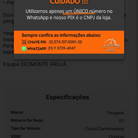
– Peças são ORIGINAIS USADAS.
Dúvidas sobre uso ou aplicação, utilizar o campo de 
perguntas;
*Importante: Não nos responsabilizamos por 
instalações inadequadas ou uso indevido do produto. 
Para evitar problemas, consulte um profissional 
especializado.
Equipe DESMONTE ARUJÁ.
Especificações
Marca:
Peugeot
Número De Peça:
01
Tipo De Veículo:
Carro/Caminhonete
OEM:
Original