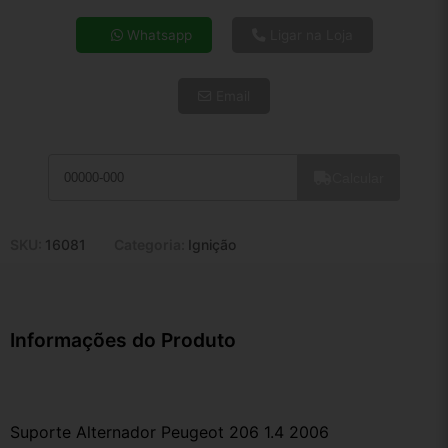
4x de R$ 54,04
Whatsapp
Ligar na Loja
5x de R$ 43,80
6x de R$ 36,94
Email
7x de R$ 31,96
8x de R$ 28,33
9x de R$ 25,50
10x de R$ 23,14
Calcular
11x de R$ 21,29
12x de R$ 19,76
SKU:
16081
Categoria:
Ignição
Informações do Produto
Suporte Alternador Peugeot 206 1.4 2006