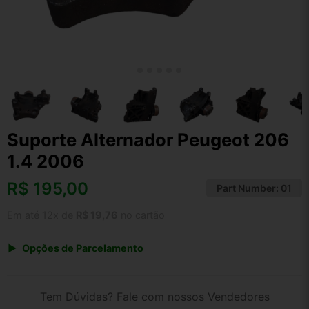
Suporte Alternador Peugeot 206
1.4 2006
R$
195,00
Part Number:
01
Em até 12x de
R$ 19,76
no cartão
Opções de Parcelamento
1x de R$ 195,00 s/ juros
2x de R$ 104,95
Tem Dúvidas? Fale com nossos Vendedores
3x de R$ 71,00