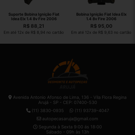
Suporte Bobina Ignição Fiat
Bobina Ignição Fiat Idea Elx
Idea Elx 1.4 8v Fire 2006
1.4 8v Fire 2006
R$
88,21
R$
95,00
Em até 12x de R$ 8,94 no cartão
Em até 12x de R$ 9,63 no cartão
Avenida Antonio Afonso de Lima, 136 - Vila Flora Regina
Arujá - SP - CEP: 07400-530
(11) 3830-0935
(11) 93739-4047
autopecasaruja@gmail.com
Segunda à Sexta 9:00 ás 18:00
Sábado - 09h às 13h