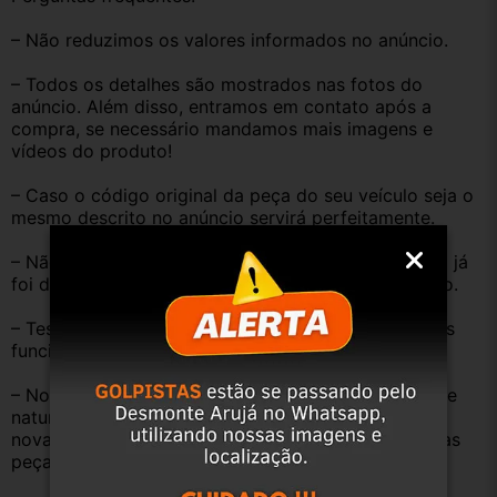
– Não reduzimos os valores informados no anúncio.
– Todos os detalhes são mostrados nas fotos do 
anúncio. Além disso, entramos em contato após a 
compra, se necessário mandamos mais imagens e 
vídeos do produto!
– Caso o código original da peça do seu veículo seja o 
mesmo descrito no anúncio servirá perfeitamente.
– Não temos informação sobre o KM, pois o veículo já 
foi desmontado. No entanto, estão em ótimo estado.
– Testamos as peças antes de anunciar e enviar, elas 
funcionam perfeitamente.
– Nossas peças são USADAS e apresentam desgaste 
natural pelo tempo. Peças perfeitas são apenas as 
novas e sem uso. No entanto, garantimos que nossas 
peças estão em BOM ESTADO e foram testadas.