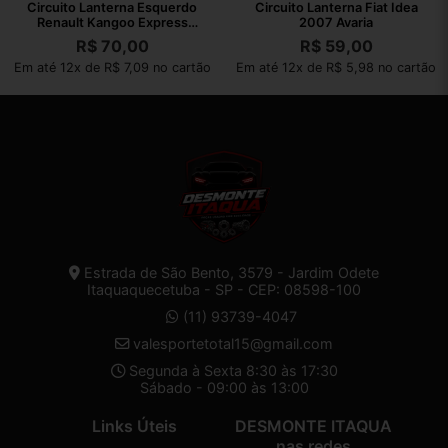
Circuito Lanterna Esquerdo
Circuito Lanterna Fiat Idea
Renault Kangoo Express
2007 Avaria
2013 2014
R$
70,00
R$
59,00
Esquerdo/motorista
Em até 12x de R$ 7,09 no cartão
Em até 12x de R$ 5,98 no cartão
Estrada de São Bento, 3579 - Jardim Odete
Itaquaquecetuba - SP - CEP: 08598-100
(11) 93739-4047
valesportetotal15@gmail.com
Segunda à Sexta 8:30 às 17:30
Sábado - 09:00 às 13:00
Links Úteis
DESMONTE ITAQUA
nas redes