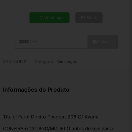
4x de R$ 51,86
5x de R$ 42,03
Whatsapp
Email
6x de R$ 35,44
7x de R$ 30,66
8x de R$ 27,18
Calcular
9x de R$ 24,47
10x de R$ 22,20
11x de R$ 20,43
SKU:
24622
Categoria:
Iluminação
12x de R$ 18,96
Informações do Produto
Título: Farol Direito Peugeot 206 C/ Avaria
CONFIRA o CÓDIGO/MODELO antes de realizar a 