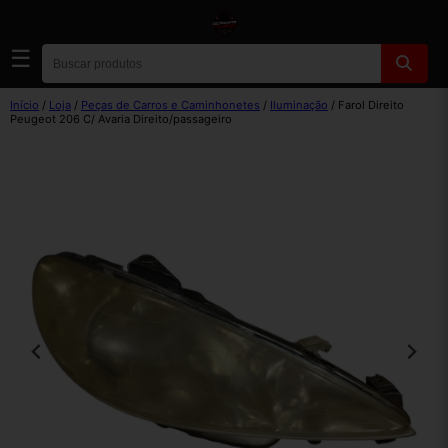
☰
Início
/
Loja
/
Peças de Carros e Caminhonetes
/
Iluminação
/ Farol Direito
Peugeot 206 C/ Avaria Direito/passageiro