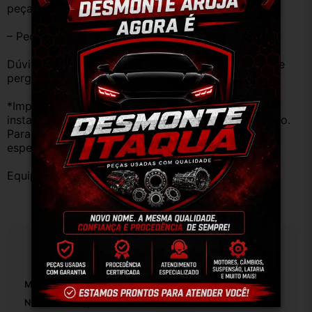
peças estão em BOM ESTADO e foram testadas.
– Peças são ORIGINAIS USADAS.
Dúvidas sobre uso ou aplicação, utilizar o campo de 
perguntas;
*Importante: Não nos responsabilizamos por 
instalações inadequadas ou uso indevido do produto. 
Para evitar problemas, consulte um profissional 
especializado.
Equipe DESMONTE ARUJÁ.
Especificações
Marca:
PEUGEOT
Número De Peça:
01