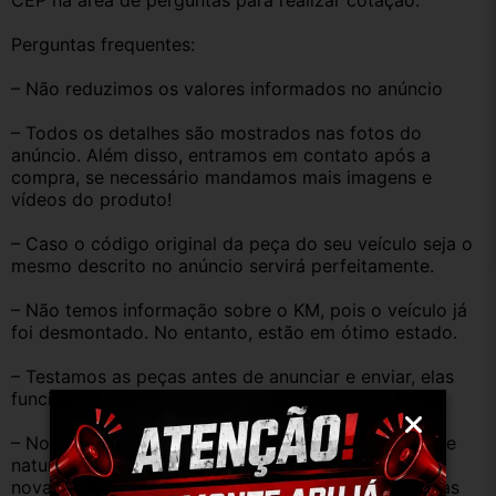
CEP na área de perguntas para realizar cotação.
Perguntas frequentes:
– Não reduzimos os valores informados no anúncio
– Todos os detalhes são mostrados nas fotos do 
anúncio. Além disso, entramos em contato após a 
compra, se necessário mandamos mais imagens e 
vídeos do produto!
– Caso o código original da peça do seu veículo seja o 
mesmo descrito no anúncio servirá perfeitamente.
– Não temos informação sobre o KM, pois o veículo já 
foi desmontado. No entanto, estão em ótimo estado.
– Testamos as peças antes de anunciar e enviar, elas 
funcionam perfeitamente.
– Nossas peças são USADAS e apresentam desgaste 
natural pelo tempo. Peças perfeitas são apenas as 
novas e sem uso. No entanto, garantimos que nossas 