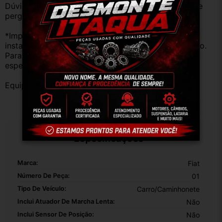
Dúvidas sobre uso ou aplicação, utilizar o campo de 
perguntas;
*Importante: Não nos responsabilizamos por 
instalações inadequadas ou uso indevido do produto. 
Para evitar problemas, consulte um profissional 
especializado.
Equipe DESMONTE ARUJÁ.
Especificações
Marca:
Fiat
Número De Peça:
01
Tipo De Veículo:
Carro/Caminhonete
Inclui Atuador De Marcha Lenta:
Não
Inclui Sensor De Posição:
Não