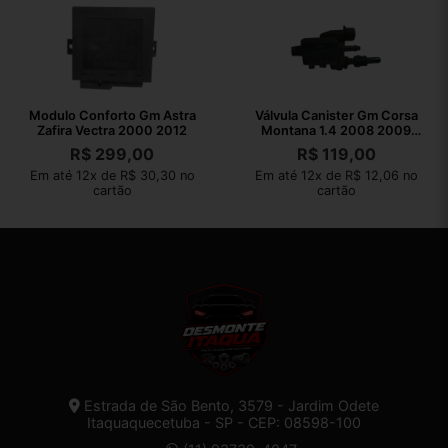
Modulo Conforto Gm Astra
Válvula Canister Gm Corsa
Zafira Vectra 2000 2012
Montana 1.4 2008 2009
2010
R$
299,00
R$
119,00
Em até 12x de R$ 30,30 no
Em até 12x de R$ 12,06 no
cartão
cartão
Estrada de São Bento, 3579 - Jardim Odete
Itaquaquecetuba - SP - CEP: 08598-100