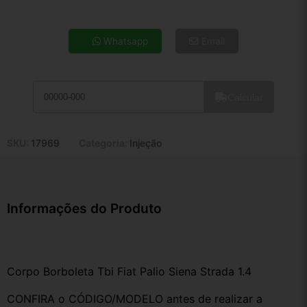
4x de R$ 120,56
5x de R$ 97,71
Whatsapp
Email
6x de R$ 82,40
7x de R$ 71,29
8x de R$ 63,20
Calcular
9x de R$ 56,88
10x de R$ 51,61
11x de R$ 47,50
SKU:
17969
Categoria:
Injeção
12x de R$ 44,08
Informações do Produto
Corpo Borboleta Tbi Fiat Palio Siena Strada 1.4
CONFIRA o CÓDIGO/MODELO antes de realizar a 