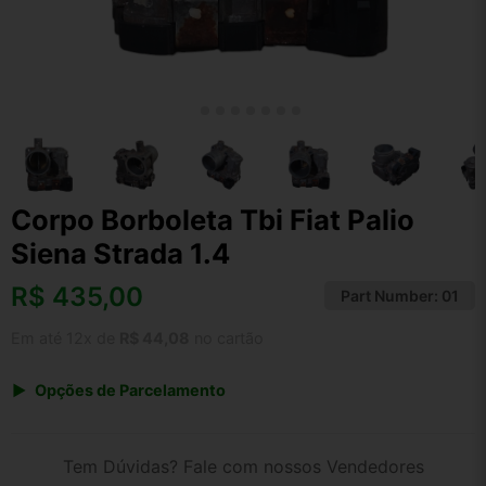
Corpo Borboleta Tbi Fiat Palio
Siena Strada 1.4
R$
435,00
Part Number:
01
Em até 12x de
R$ 44,08
no cartão
Opções de Parcelamento
1x de R$ 435,00 s/ juros
2x de R$ 234,12
Tem Dúvidas? Fale com nossos Vendedores
3x de R$ 158,38