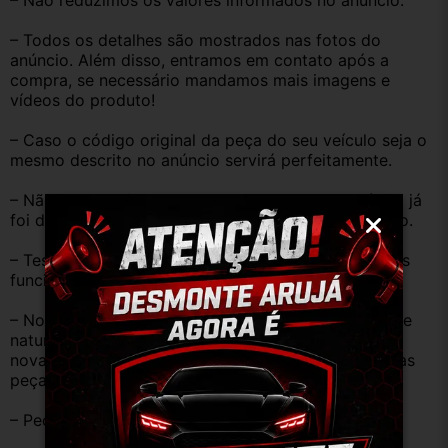
– Não reduzimos os valores informados no anúncio.
– Todos os detalhes são mostrados nas fotos do 
anúncio. Além disso, entramos em contato após a 
compra, se necessário mandamos mais imagens e 
vídeos do produto!
– Caso o código original da peça do seu veículo seja o 
mesmo descrito no anúncio servirá perfeitamente.
– Não temos informação sobre o KM, pois o veículo já 
foi desmontado. No entanto, estão em ótimo estado.
– Testamos as peças antes de anunciar e enviar, elas 
funcionam perfeitamente.
– Nossas peças são USADAS e apresentam desgaste 
natural pelo tempo. Peças perfeitas são apenas as 
novas e sem uso. No entanto, garantimos que nossas 
peças estão em BOM ESTADO e foram testadas.
– Peças são ORIGINAIS USADAS.