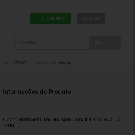
4x de R$ 100,05
5x de R$ 81,09
Whatsapp
Email
6x de R$ 68,38
7x de R$ 59,16
8x de R$ 52,45
Calcular
9x de R$ 47,21
10x de R$ 42,83
11x de R$ 39,42
SKU:
15993
Categoria:
Injeção
12x de R$ 36,58
Informações do Produto
Corpo Borboleta Tbi Gm Spin Cobalt 1.8 2016 2017 
2019