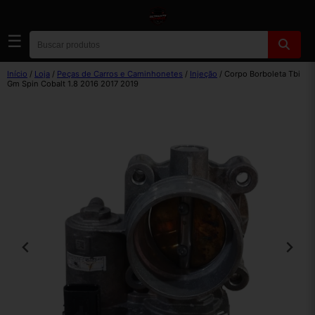
☰
Início
/
Loja
/
Peças de Carros e Caminhonetes
/
Injeção
/ Corpo Borboleta Tbi
Gm Spin Cobalt 1.8 2016 2017 2019