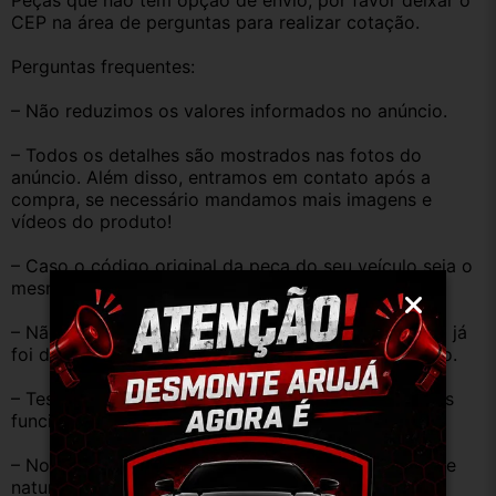
Peças que não tem opção de envio, por favor deixar o 
CEP na área de perguntas para realizar cotação.
Perguntas frequentes:
– Não reduzimos os valores informados no anúncio.
– Todos os detalhes são mostrados nas fotos do 
anúncio. Além disso, entramos em contato após a 
compra, se necessário mandamos mais imagens e 
vídeos do produto!
– Caso o código original da peça do seu veículo seja o 
mesmo descrito no anúncio servirá perfeitamente.
– Não temos informação sobre o KM, pois o veículo já 
foi desmontado. No entanto, estão em ótimo estado.
– Testamos as peças antes de anunciar e enviar, elas 
funcionam perfeitamente.
– Nossas peças são USADAS e apresentam desgaste 
natural pelo tempo. Peças perfeitas são apenas as 