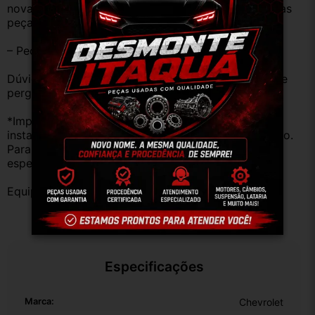
novas e sem uso. No entanto, garantimos que nossas 
peças estão em BOM ESTADO e foram testadas.
– Peças são ORIGINAIS USADAS.
Dúvidas sobre uso ou aplicação, utilizar o campo de 
perguntas;
*Importante: Não nos responsabilizamos por 
instalações inadequadas ou uso indevido do produto. 
Para evitar problemas, consulte um profissional 
especializado.
Equipe DESMONTE ARUJÁ.
Especificações
Marca:
Chevrolet