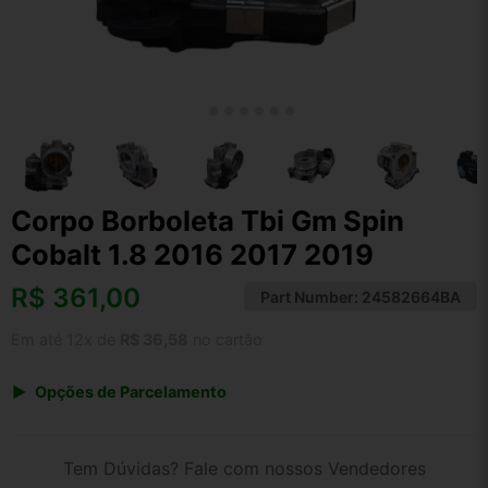
Corpo Borboleta Tbi Gm Spin
Cobalt 1.8 2016 2017 2019
R$
361,00
Part Number:
24582664BA
Em até 12x de
R$ 36,58
no cartão
Opções de Parcelamento
1x de R$ 361,00 s/ juros
2x de R$ 194,29
Tem Dúvidas? Fale com nossos Vendedores
3x de R$ 131,44