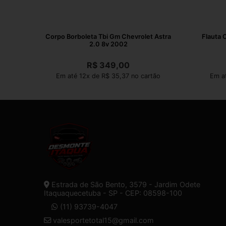
Corpo Borboleta Tbi Gm Chevrolet Astra
Flauta 
2.0 8v 2002
R$
349,00
Em até 12x de R$ 35,37 no cartão
Em a
Estrada de São Bento, 3579 - Jardim Odete
Itaquaquecetuba - SP - CEP: 08598-100
(11) 93739-4047
valesportetotal15@gmail.com