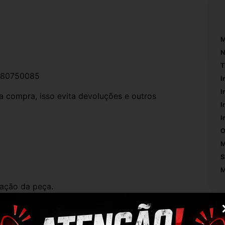
M
N
T
0280750085
I
I
compra, isso evita devoluções e outros 
I
I
O
M
S
M
ação da peça.