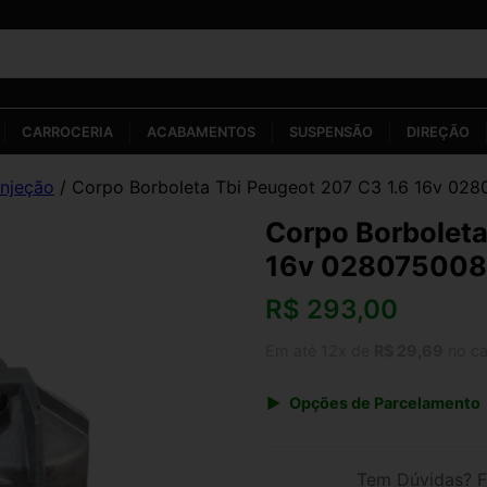
CARROCERIA
ACABAMENTOS
SUSPENSÃO
DIREÇÃO
Injeção
/ Corpo Borboleta Tbi Peugeot 207 C3 1.6 16v 02
Corpo Borboleta
16v 02807500
R$
293,00
Em até 12x de
R$ 29,69
no ca
Opções de Parcelamento
1x de R$ 293,00 s/ juros
3x de R$ 106,68
Tem Dúvidas? F