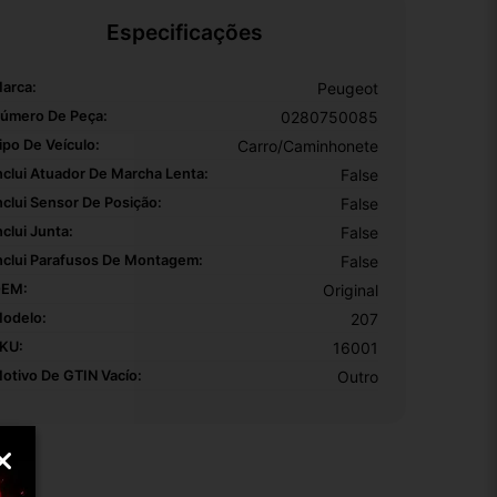
Especificações
arca:
Peugeot
úmero De Peça:
0280750085
ipo De Veículo:
Carro/Caminhonete
nclui Atuador De Marcha Lenta:
False
nclui Sensor De Posição:
False
nclui Junta:
False
nclui Parafusos De Montagem:
False
EM:
Original
odelo:
207
KU:
16001
otivo De GTIN Vacío:
Outro