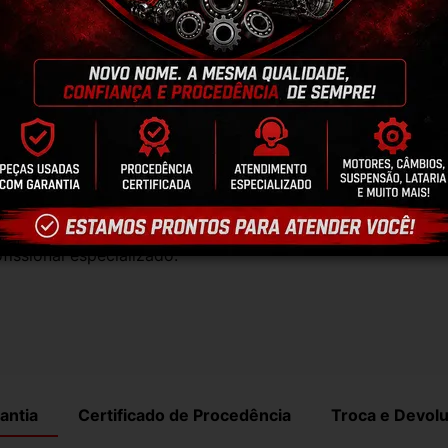
, elas funcionam perfeitamente.
te natural pelo tempo. Peças perfeitas são 
timos que nossas peças estão em BOM 
po de perguntas;
talações inadequadas ou uso indevido do 
fissional especializado.
antia
Certificado de Procedência
Troca e Devol