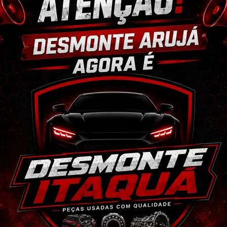
ixar o CEP na área de perguntas para realizar 
cio.
 anúncio. Além disso, entramos em contato 
magens e vídeos do produto!
 seja o mesmo descrito no anúncio servirá 
ulo já foi desmontado. No entanto, estão em 