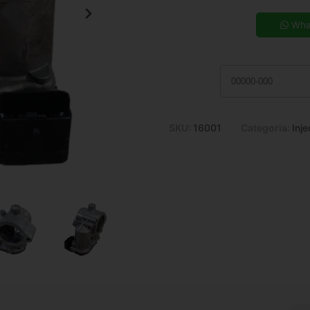
5x de R$ 65,81
7x de R$ 48,02
Wha
9x de R$ 38,31
11x de R$ 32,00
SKU:
16001
Categoria:
Inj