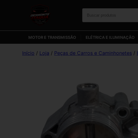
MOTOR E TRANSMISSÃO
ELÉTRICA E ILUMINAÇÃO
Início
/
Loja
/
Peças de Carros e Caminhonetes
/