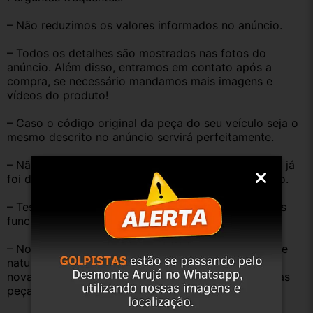
– Não reduzimos os valores informados no anúncio.
– Todos os detalhes são mostrados nas fotos do 
anúncio. Além disso, entramos em contato após a 
compra, se necessário mandamos mais imagens e 
vídeos do produto!
– Caso o código original da peça do seu veículo seja o 
mesmo descrito no anúncio servirá perfeitamente.
– Não temos informação sobre o KM, pois o veículo já 
foi desmontado. No entanto, estão em ótimo estado.
– Testamos as peças antes de anunciar e enviar, elas 
funcionam perfeitamente.
– Nossas peças são USADAS e apresentam desgaste 
natural pelo tempo. Peças perfeitas são apenas as 
novas e sem uso. No entanto, garantimos que nossas 
peças estão em BOM ESTADO e foram testadas.