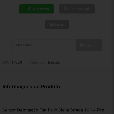
4x de R$ 19,40
Whatsapp
Ligar na Loja
5x de R$ 15,72
6x de R$ 13,26
Email
7x de R$ 11,47
8x de R$ 10,17
9x de R$ 9,15
10x de R$ 8,31
Calcular
11x de R$ 7,64
12x de R$ 7,09
SKU:
17826
Categoria:
Injeção
Informações do Produto
Sensor Detonação Fiat Palio Siena Strada 1.0 1.4 Fire