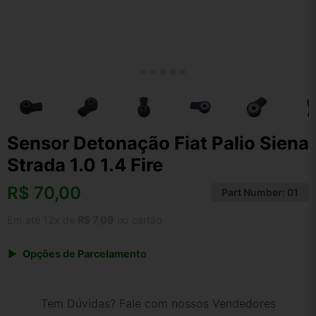
Sensor Detonação Fiat Palio Siena
Strada 1.0 1.4 Fire
R$
70,00
Part Number:
01
Em até 12x de
R$ 7,09
no cartão
Opções de Parcelamento
1x de R$ 70,00 s/ juros
2x de R$ 37,67
Tem Dúvidas? Fale com nossos Vendedores
3x de R$ 25,49