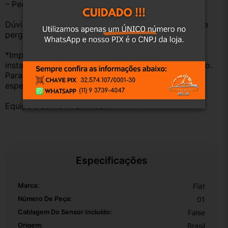
– Peças são ORIGINAIS USADAS.
Dúvidas sobre uso ou aplicação, utilizar o campo de 
perguntas;
*Importante: Não nos responsabilizamos por 
instalações inadequadas ou uso indevido do produto. 
Para evitar problemas, consulte um profissional 
especializado.
Equipe DESMONTE ARUJÁ.
Especificações
Marca:
Fiat
Número De Peça:
01
Cablagem Do Sensor Incluído:
False
Origem:
Brasil