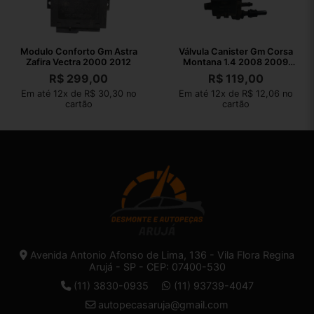
Modulo Conforto Gm Astra
Válvula Canister Gm Corsa
Zafira Vectra 2000 2012
Montana 1.4 2008 2009
2010
R$
299,00
R$
119,00
Em até 12x de R$ 30,30 no
Em até 12x de R$ 12,06 no
cartão
cartão
Avenida Antonio Afonso de Lima, 136 - Vila Flora Regina
Arujá - SP - CEP: 07400-530
(11) 3830-0935
(11) 93739-4047
autopecasaruja@gmail.com