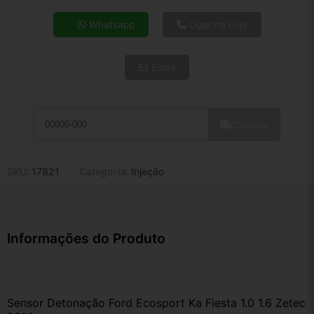
4x de R$ 19,40
Whatsapp
Ligar na Loja
5x de R$ 15,72
6x de R$ 13,26
Email
7x de R$ 11,47
8x de R$ 10,17
9x de R$ 9,15
10x de R$ 8,31
Calcular
11x de R$ 7,64
12x de R$ 7,09
SKU:
17821
Categoria:
Injeção
Informações do Produto
Sensor Detonação Ford Ecosport Ka Fiesta 1.0 1.6 Zetec 