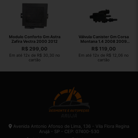
Modulo Conforto Gm Astra
Válvula Canister Gm Corsa
Zafira Vectra 2000 2012
Montana 1.4 2008 2009
2010
R$
299,00
R$
119,00
Em até 12x de R$ 30,30 no
Em até 12x de R$ 12,06 no
cartão
cartão
Avenida Antonio Afonso de Lima, 136 - Vila Flora Regina
Arujá - SP - CEP: 07400-530