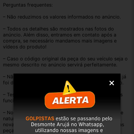
Perguntas frequentes:
– Não reduzimos os valores informados no anúncio.
– Todos os detalhes são mostrados nas fotos do 
anúncio. Além disso, entramos em contato após a 
compra, se necessário mandamos mais imagens e 
vídeos do produto!
– Caso o código original da peça do seu veículo seja o 
mesmo descrito no anúncio servirá perfeitamente.
– Não temos informação sobre o KM, pois o veículo já 
foi desmontado. No entanto, estão em ótimo estado.
– Testamos as peças antes de anunciar e enviar, elas 
funcionam perfeitamente.
– Nossas peças são USADAS e apresentam desgaste 
natural pelo tempo. Peças perfeitas são apenas as 
novas e sem uso. No entanto, garantimos que nossas 
peças estão em BOM ESTADO e foram testadas.