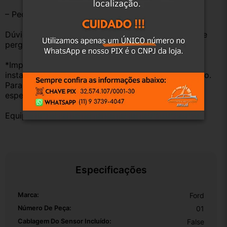
– Peças são ORIGINAIS USADAS.
Dúvidas sobre uso ou aplicação, utilizar o campo de 
perguntas;
*Importante: Não nos responsabilizamos por 
instalações inadequadas ou uso indevido do produto. 
Para evitar problemas, consulte um profissional 
especializado.
Equipe DESMONTE ARUJÁ.
Especificações
Marca:
Ford
Número De Peça:
01
Cablagem Do Sensor Incluído:
False