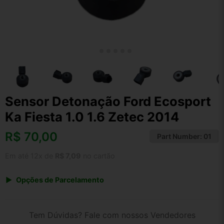
Sensor Detonação Ford Ecosport
Ka Fiesta 1.0 1.6 Zetec 2014
R$
70,00
Part Number:
01
Em até 12x de
R$ 7,09
no cartão
Opções de Parcelamento
1x de R$ 70,00 s/ juros
2x de R$ 37,67
Tem Dúvidas? Fale com nossos Vendedores
3x de R$ 25,49