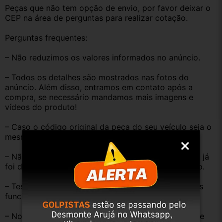
Peças que não tem opção de envio, por favor deixar o 
CEP na área de perguntas para realizar cotação.
Perguntas frequentes:
– Não reduzimos os valores informados no anúncio.
– Todos os detalhes são mostrados nas fotos do 
anúncio. Além disso, entramos em contato após a 
compra, se necessário mandamos mais imagens e 
vídeos do produto!
– Caso o código original da peça do seu veículo seja o 
mesmo descrito no anúncio servirá perfeitamente.
– Não temos informação sobre o KM, pois o veículo já 
foi desmontado. No entanto, estão em ótimo estado.
– Testamos as peças antes de anunciar e enviar, elas 
funcionam perfeitamente.
– Nossas peças são USADAS e apresentam desgaste 