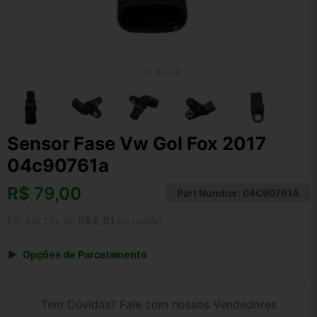
Sensor Fase Vw Gol Fox 2017
04c90761a
R$
79,00
Part Number:
04C90761A
Em até 12x de
R$ 8,01
no cartão
Opções de Parcelamento
1x de R$ 79,00 s/ juros
2x de R$ 42,52
Tem Dúvidas? Fale com nossos Vendedores
3x de R$ 28,76