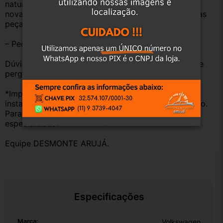
natural pelo tempo. Peças perfeitas são apenas as 
novas e sem uso. No entanto, garantimos que nossas 
peças estão em BOM ESTADO e foram testadas.
– Peças são ORIGINAIS USADAS.
Dúvidas sobre uso ou aplicação, utilizar o campo de 
perguntas;
*Importante: Não nos responsabilizamos por 
instalações inadequadas ou uso indevido do produto. 
Para evitar problemas, consulte um profissional 
especializado.
Equipe DESMONTE ARUJÁ.
Especificações
Marca:
Volkswagen