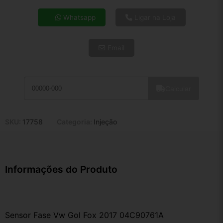
4x de R$ 21,89
Whatsapp
Ligar na Loja
5x de R$ 17,74
6x de R$ 14,96
Email
7x de R$ 12,95
8x de R$ 11,48
9x de R$ 10,33
10x de R$ 9,37
Calcular
11x de R$ 8,63
12x de R$ 8,01
SKU:
17758
Categoria:
Injeção
Informações do Produto
Sensor Fase Vw Gol Fox 2017 04C90761A