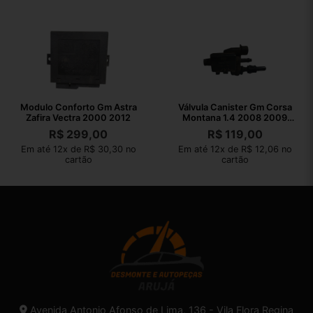
Modulo Conforto Gm Astra
Válvula Canister Gm Corsa
Zafira Vectra 2000 2012
Montana 1.4 2008 2009
2010
R$
299,00
R$
119,00
Em até 12x de R$ 30,30 no
Em até 12x de R$ 12,06 no
cartão
cartão
Avenida Antonio Afonso de Lima, 136 - Vila Flora Regina