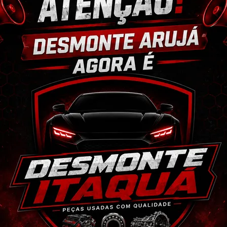
ixar o CEP na área de perguntas para realizar 
cio.
 anúncio. Além disso, entramos em contato 
magens e vídeos do produto!
 seja o mesmo descrito no anúncio servirá 
ulo já foi desmontado. No entanto, estão em 