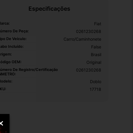
Especificações
arca:
Fiat
úmero De Peça:
0261230268
ipo De Veículo:
Carro/Caminhonete
abo Incluído:
False
rigem:
Brasil
ódigo OEM:
Original
úmero De Registro/certificação
0261230268
NMETRO:
odelo:
Doblo
KU:
17718