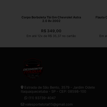
Corpo Borboleta Tbi Gm Chevrolet Astra
Flauta 
2.0 8v 2002
R$
349,00
Em até 12x de R$ 35,37 no cartão
Em a
Estrada de São Bento, 3579 - Jardim Odete
Itaquaquecetuba - SP - CEP: 08598-100
(11) 93739-4047
valesportetotal15@gmail.com