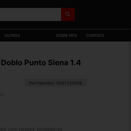
OUTROS
SOBRE NÓS
CONTATO
 Doblo Punto Siena 1.4
Part Number:
0261230268
tão
2x de R$ 37,67
4x de R$ 19,40
ale com nossos Vendedores