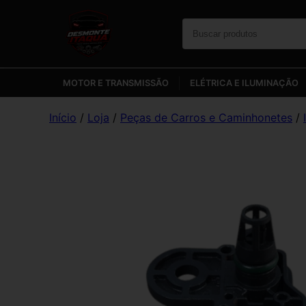
MOTOR E TRANSMISSÃO
ELÉTRICA E ILUMINAÇÃO
Início
/
Loja
/
Peças de Carros e Caminhonetes
/