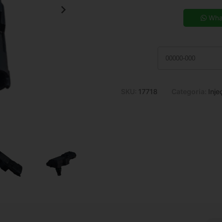
5x de R$ 15,72
7x de R$ 11,47
Wha
9x de R$ 9,15
11x de R$ 7,64
SKU:
17718
Categoria:
Inje