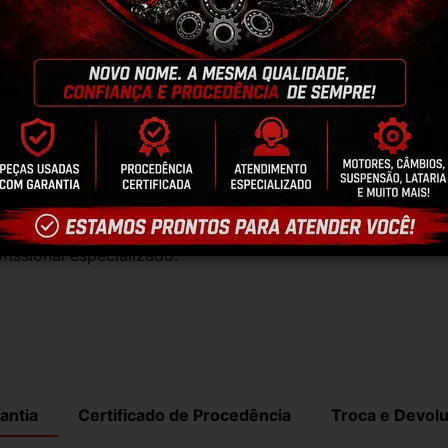
, elas funcionam perfeitamente.
te natural pelo tempo. Peças perfeitas são 
timos que nossas peças estão em BOM 
po de perguntas;
talações inadequadas ou uso indevido do 
fissional especializado.
antia
Certificado de Procedência
Troca e Devol