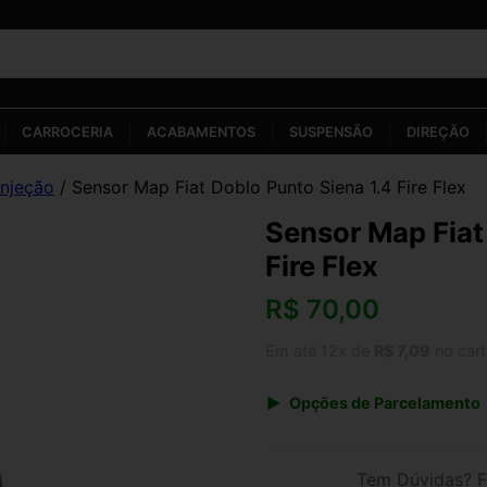
CARROCERIA
ACABAMENTOS
SUSPENSÃO
DIREÇÃO
Injeção
/ Sensor Map Fiat Doblo Punto Siena 1.4 Fire Flex
Sensor Map Fiat
Fire Flex
R$
70,00
Em até 12x de
R$ 7,09
no car
Opções de Parcelamento
1x de R$ 70,00 s/ juros
3x de R$ 25,49
Tem Dúvidas? F