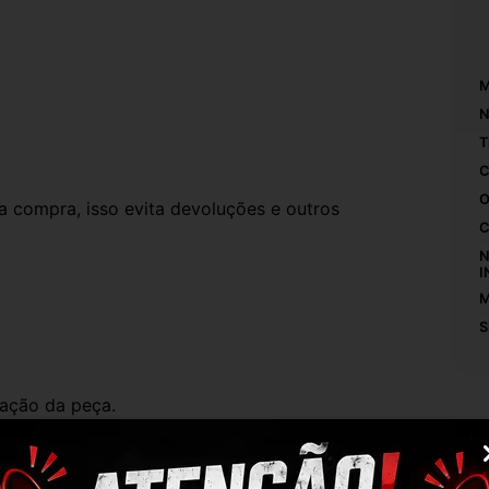
M
N
T
C
O
compra, isso evita devoluções e outros 
C
N
I
M
S
ação da peça.