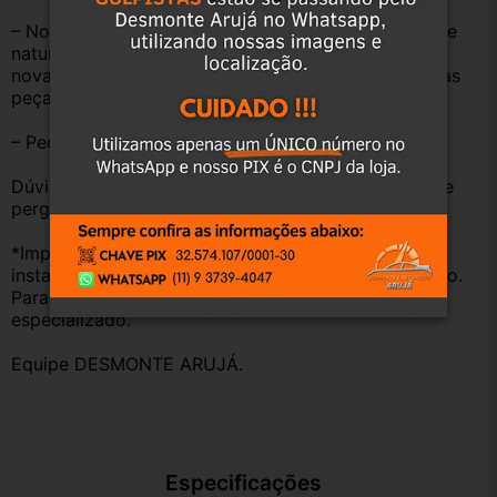
– Nossas peças são USADAS e apresentam desgaste 
natural pelo tempo. Peças perfeitas são apenas as 
novas e sem uso. No entanto, garantimos que nossas 
peças estão em BOM ESTADO e foram testadas.
– Peças são ORIGINAIS USADAS.
Dúvidas sobre uso ou aplicação, utilizar o campo de 
perguntas;
*Importante: Não nos responsabilizamos por 
instalações inadequadas ou uso indevido do produto. 
Para evitar problemas, consulte um profissional 
especializado.
Equipe DESMONTE ARUJÁ.
Especificações