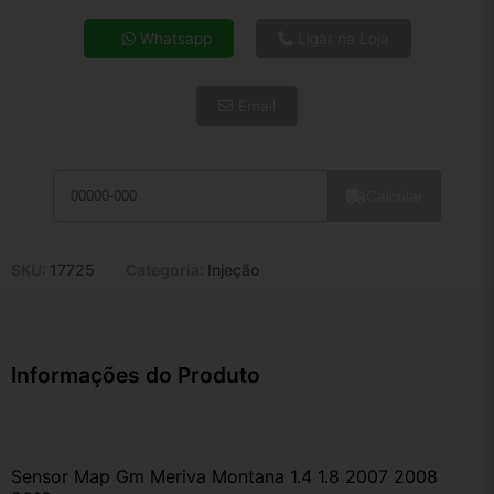
4x de R$ 19,40
Whatsapp
Ligar na Loja
5x de R$ 15,72
6x de R$ 13,26
Email
7x de R$ 11,47
8x de R$ 10,17
9x de R$ 9,15
10x de R$ 8,31
Calcular
11x de R$ 7,64
12x de R$ 7,09
SKU:
17725
Categoria:
Injeção
Informações do Produto
Sensor Map Gm Meriva Montana 1.4 1.8 2007 2008 