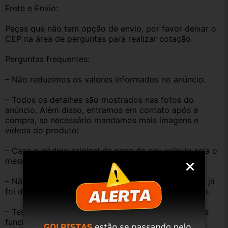
Frete e Envio:
Peças que não tem opção de envio, por favor deixar o 
CEP na área de perguntas para realizar cotação.
Perguntas frequentes:
– Não reduzimos os valores informados no anúncio.
– Todos os detalhes são mostrados nas fotos do 
anúncio. Além disso, entramos em contato após a 
compra, se necessário mandamos mais imagens e 
vídeos do produto!
– Caso o código original da peça do seu veículo seja o 
mesmo descrito no anúncio servirá perfeitamente.
– Não temos informação sobre o KM, pois o veículo já 
foi desmontado. No entanto, estão em ótimo estado.
– Testamos as peças antes de anunciar e enviar, elas 
funcionam perfeitamente.