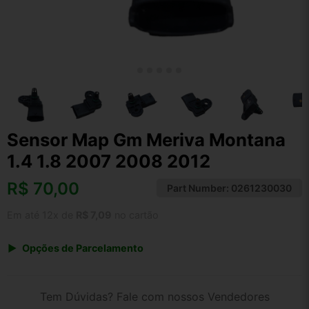
Sensor Map Gm Meriva Montana
1.4 1.8 2007 2008 2012
R$
70,00
Part Number:
0261230030
Em até 12x de
R$ 7,09
no cartão
Opções de Parcelamento
1x de R$ 70,00 s/ juros
2x de R$ 37,67
Tem Dúvidas? Fale com nossos Vendedores
3x de R$ 25,49