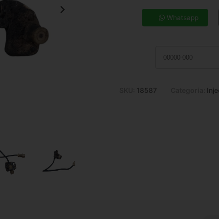
5x de R$ 23,81
7x de R$ 17,37
Whatsapp
9x de R$ 13,86
11x de R$ 11,58
SKU:
18587
Categoria:
Inj