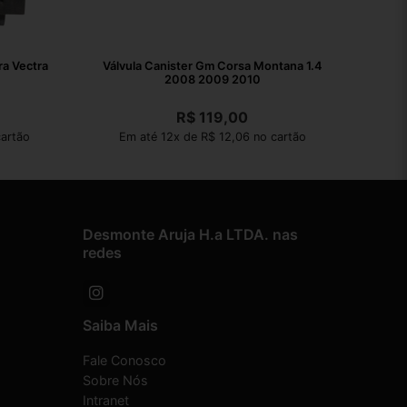
ra Vectra
Válvula Canister Gm Corsa Montana 1.4
2008 2009 2010
R$
119,00
artão
Em até 12x de R$ 12,06 no cartão
Desmonte Aruja H.a LTDA. nas
redes
Saiba Mais
Fale Conosco
Sobre Nós
Intranet