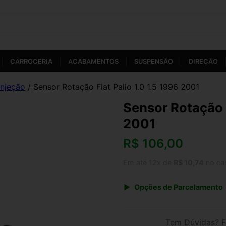
CARROCERIA
ACABAMENTOS
SUSPENSÃO
DIREÇÃO
Injeção
/ Sensor Rotação Fiat Palio 1.0 1.5 1996 2001
Sensor Rotação F
2001
R$
106,00
Em até 12x de
R$ 10,74
no ca
Opções de Parcelamento
1x de R$ 106,00 s/ juros
3x de R$ 38,59
Tem Dúvidas? F