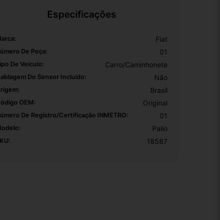
Especificações
arca:
Fiat
úmero De Peça:
01
ipo De Veículo:
Carro/Caminhonete
ablagem Do Sensor Incluído:
Não
rigem:
Brasil
ódigo OEM:
Original
úmero De Registro/certificação INMETRO:
01
odelo:
Palio
KU:
18587