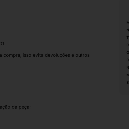
M
N
T
001
C
O
compra, isso evita devoluções e outros 
C
N
M
S
ação da peça;