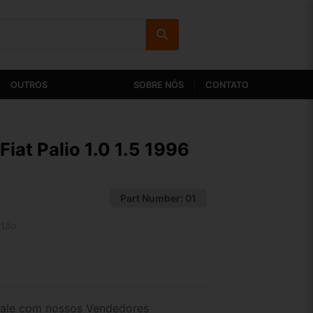
OUTROS
SOBRE NÓS
CONTATO
iat Palio 1.0 1.5 1996
Part Number:
01
rtão
2x de R$ 57,05
4x de R$ 29,38
ale com nossos Vendedores