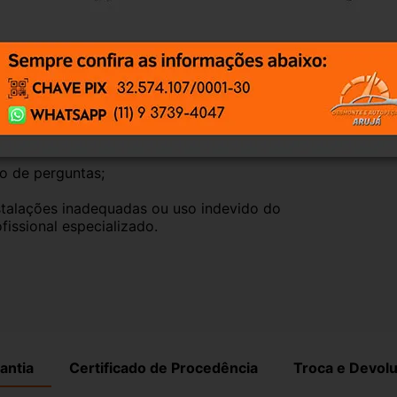
, elas funcionam perfeitamente.
te natural pelo tempo. Peças perfeitas são 
timos que nossas peças estão em BOM 
po de perguntas;
talações inadequadas ou uso indevido do 
fissional especializado.
antia
Certificado de Procedência
Troca e Devol