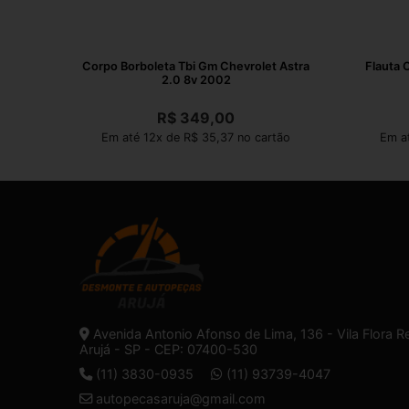
Corpo Borboleta Tbi Gm Chevrolet Astra
Flauta 
2.0 8v 2002
R$
349,00
Em até 12x de R$ 35,37 no cartão
Em a
Avenida Antonio Afonso de Lima, 136 - Vila Flora R
Arujá - SP - CEP: 07400-530
(11) 3830-0935
(11) 93739-4047
autopecasaruja@gmail.com