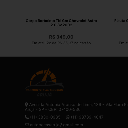
Corpo Borboleta Tbi Gm Chevrolet Astra
Flauta 
2.0 8v 2002
R$
349,00
Em até 12x de R$ 35,37 no cartão
Em a
Avenida Antonio Afonso de Lima, 136 - Vila Flora R
Arujá - SP - CEP: 07400-530
(11) 3830-0935
(11) 93739-4047
autopecasaruja@gmail.com