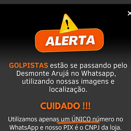
1.8 > 2003 2004 2005 2006 2007 2008 2009.
ixar o CEP na área de perguntas para realizar 
cio.
 anúncio. Além disso, entramos em contato 
magens e vídeos do produto!
 seja o mesmo descrito no anúncio servirá 
ulo já foi desmontado. No entanto, estão em 