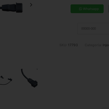
5x de R$ 15,72
7x de R$ 11,47
Whatsapp
9x de R$ 9,15
11x de R$ 7,64
SKU:
17793
Categoria:
Inj