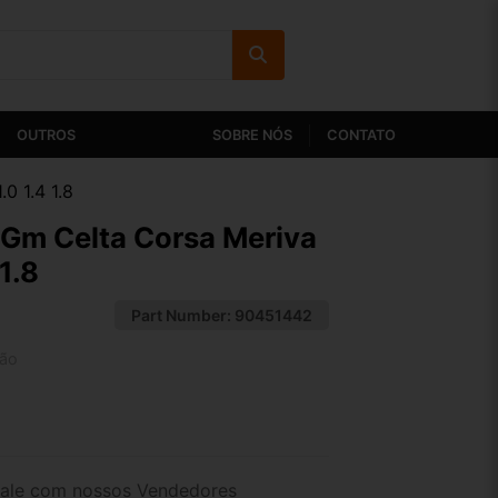
OUTROS
SOBRE NÓS
CONTATO
0 1.4 1.8
Gm Celta Corsa Meriva
1.8
Part Number:
90451442
tão
2x de R$ 37,67
4x de R$ 19,40
ale com nossos Vendedores