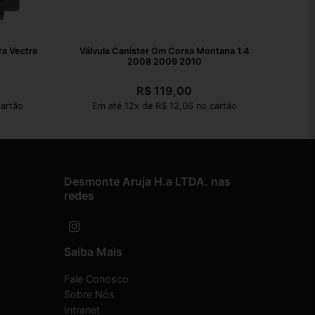
ra Vectra
Válvula Canister Gm Corsa Montana 1.4
2008 2009 2010
R$
119,00
artão
Em até 12x de R$ 12,06 no cartão
Desmonte Aruja H.a LTDA. nas
redes
Saiba Mais
Fale Conosco
Sobre Nós
Intranet