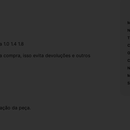
M
N
T
1.0 1.4 1.8
C
O
compra, isso evita devoluções e outros 
C
N
M
S
ação da peça.