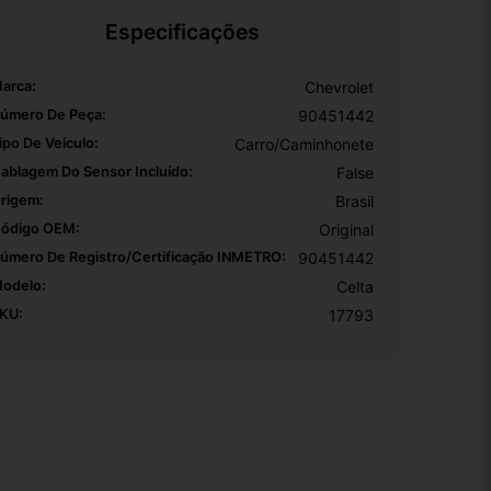
Especificações
arca:
Chevrolet
úmero De Peça:
90451442
ipo De Veículo:
Carro/Caminhonete
ablagem Do Sensor Incluído:
False
rigem:
Brasil
ódigo OEM:
Original
úmero De Registro/certificação INMETRO:
90451442
odelo:
Celta
KU:
17793