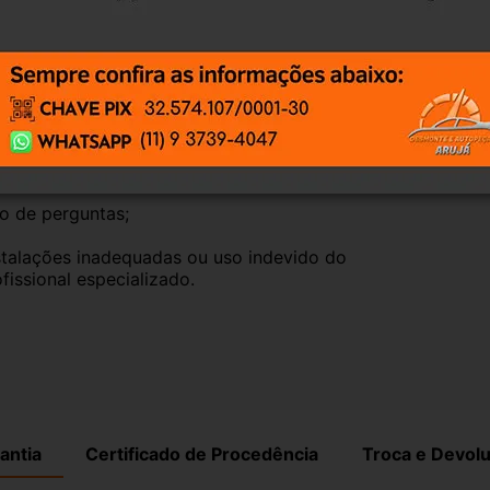
, elas funcionam perfeitamente.
te natural pelo tempo. Peças perfeitas são 
timos que nossas peças estão em BOM 
po de perguntas;
talações inadequadas ou uso indevido do 
fissional especializado.
antia
Certificado de Procedência
Troca e Devol