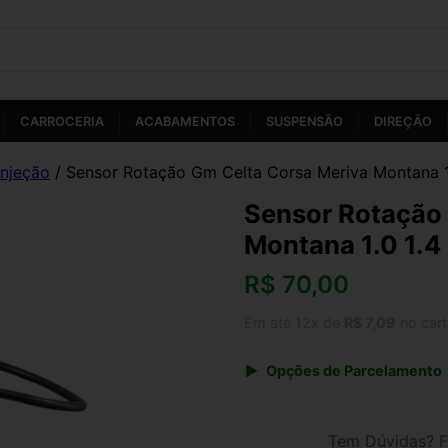
CARROCERIA
ACABAMENTOS
SUSPENSÃO
DIREÇÃO
Injeção
/ Sensor Rotação Gm Celta Corsa Meriva Montana 1.
Sensor Rotação 
Montana 1.0 1.4 
R$
70,00
Em até 12x de
R$ 7,09
no car
Opções de Parcelamento
1x de R$ 70,00 s/ juros
3x de R$ 25,49
Tem Dúvidas? F