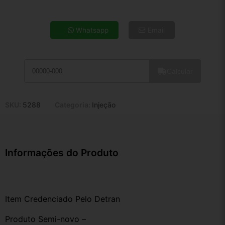
4x de R$ 24,39
5x de R$ 19,77
Whatsapp
Email
6x de R$ 16,67
7x de R$ 14,42
8x de R$ 12,79
Calcular
9x de R$ 11,51
10x de R$ 10,44
11x de R$ 9,61
SKU:
5288
Categoria:
Injeção
12x de R$ 8,92
Informações do Produto
Item Credenciado Pelo Detran
Produto Semi-novo –