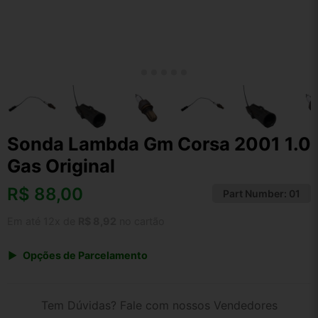
Sonda Lambda Gm Corsa 2001 1.0
Gas Original
R$
88,00
Part Number:
01
Em até 12x de
R$ 8,92
no cartão
Opções de Parcelamento
1x de R$ 88,00 s/ juros
2x de R$ 47,36
Tem Dúvidas? Fale com nossos Vendedores
3x de R$ 32,04