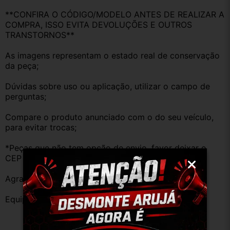
**CONFIRA O CÓDIGO/MODELO ANTES DE REALIZAR A 
COMPRA, ISSO EVITA DEVOLUÇÕES E OUTROS 
TRANSTORNOS**
As imagens representam o estado real de conservação 
da peça;
Dúvidas sobre uso ou aplicação, utilizar o campo de 
perguntas;
Compare o produto anunciado com o do seu veículo, 
para evitar trocas;
*Peças que não tem opção de envio, favor deixar o 
CEP na área de perguntas para realizar cotação*
Agradecemos a preferência!
Equipe DESMONTE ARUJÁ.