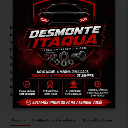
Especificações
Marca:
Chevrolet
Número De Peça:
01
OEM:
Original
É Aquecida:
False
Gênero Do Conector:
Macho
Quantidade De Cabos:
1
Quantidade De Pinos:
1
Origem:
Brasil
Modelo:
Corsa 2001 1.0 Gasolina
SKU:
5288
Garantia
Certificado de Procedência
Troca e Devolução