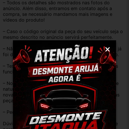
– Todos os detalhes são mostrados nas fotos do 
anúncio. Além disso, entramos em contato após a 
compra, se necessário mandamos mais imagens e 
vídeos do produto!
– Caso o código original da peça do seu veículo seja o 
mesmo descrito no anúncio servirá perfeitamente.
– Não temos informação sobre o KM, pois o veículo já 
foi desmontado. No entanto, estão em ótimo estado.
– Testamos as peças antes de anunciar e enviar, elas 
funcionam perfeitamente.
– Nossas peças são USADAS e apresentam desgaste 
natural pelo tempo. Peças perfeitas são apenas as 
novas e sem uso. No entanto, garantimos que nossas 
peças estão em BOM ESTADO e foram testadas.
– Peças são ORIGINAIS USADAS.
Dúvidas sobre uso ou aplicação, utilizar o campo de 