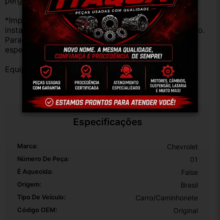
perguntas;
*Importante: Não nos responsabilizamos por 
instalações inadequadas ou uso indevido do produto. 
Para evitar problemas, consulte um profissional 
especializado.
Equipe DESMONTE ARUJÁ.
Especificações
Marca:
Chevrolet
Número De Peça:
01
É Aquecida:
False
Origem:
Brasil
Tipo De Veículo:
Carro/Caminhonete
Código OEM:
Original