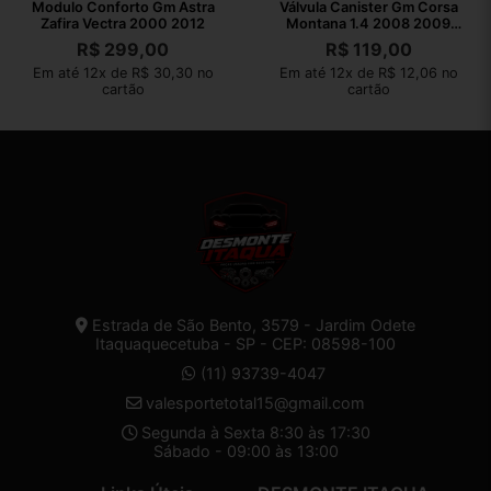
Modulo Conforto Gm Astra
Válvula Canister Gm Corsa
Zafira Vectra 2000 2012
Montana 1.4 2008 2009
2010
R$
299,00
R$
119,00
Em até 12x de R$ 30,30 no
Em até 12x de R$ 12,06 no
cartão
cartão
Estrada de São Bento, 3579 - Jardim Odete
Itaquaquecetuba - SP - CEP: 08598-100
(11) 93739-4047
valesportetotal15@gmail.com
Segunda à Sexta 8:30 às 17:30
Sábado - 09:00 às 13:00