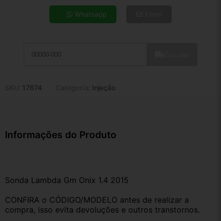
5x de R$ 199,91
Whatsapp
Email
6x de R$ 168,58
7x de R$ 145,86
8x de R$ 129,31
Calcular
9x de R$ 116,38
10x de R$ 105,60
11x de R$ 97,19
SKU:
17674
Categoria:
Injeção
12x de R$ 90,19
Informações do Produto
Sonda Lambda Gm Onix 1.4 2015
CONFIRA o CÓDIGO/MODELO antes de realizar a 
compra, isso evita devoluções e outros transtornos.