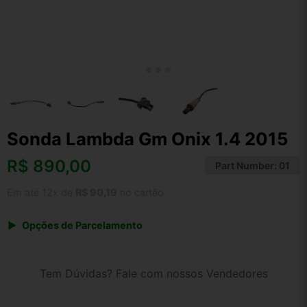
Sonda Lambda Gm Onix 1.4 2015
R$
890,00
Part Number:
01
Em até 12x de
R$ 90,19
no cartão
Opções de Parcelamento
1x de R$ 890,00 s/ juros
2x de R$ 479,00
Tem Dúvidas? Fale com nossos Vendedores
3x de R$ 324,05
4x de R$ 246,66