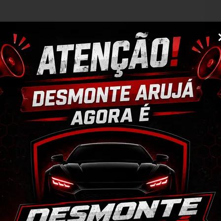
M
N
O
É
O
M
IZAR A COMPRA, ISSO EVITA DEVOLUÇÕES 
A
L
C
rvação da peça;
P
po de perguntas;
O
L
ulo, para evitar trocas;
C
r o CEP na área de perguntas para realizar 
A
P