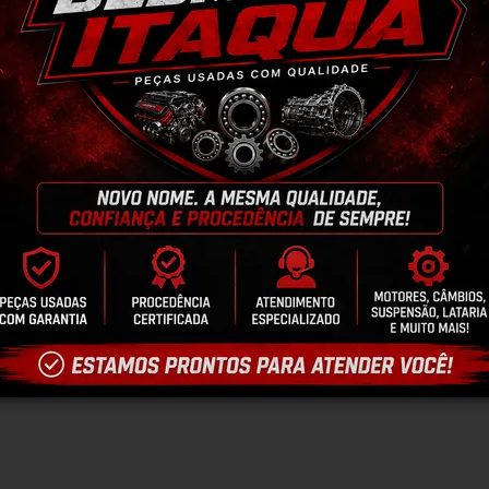
T
V
antia
Certificado de Procedência
Troca e Devol
a do Consumidor, é de 90 (noventa) dias a partir da data 
e de reparar o produto, o cliente poderá escolher dentre a
utilização do crédito como parte do pagamento de outro pr
ndedores. A ga...
Ler mais