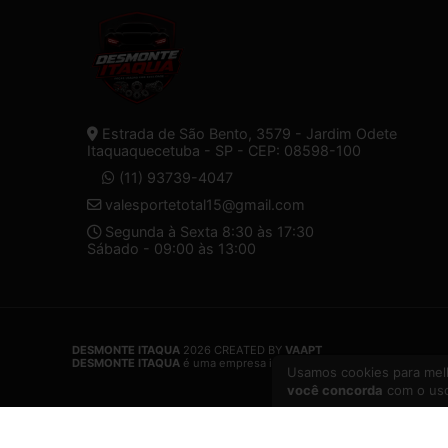
Estrada de São Bento, 3579 - Jardim Odete
Itaquaquecetuba - SP - CEP: 08598-100
(11) 93739-4047
valesportetotal15@gmail.com
Segunda à Sexta 8:30 às 17:30
Sábado - 09:00 às 13:00
DESMONTE ITAQUA
2026 CREATED BY
VAAPT
DESMONTE ITAQUA
é uma empresa inscrita no CNPJ
32.574.107/000
Usamos cookies para melh
você concorda
com o uso