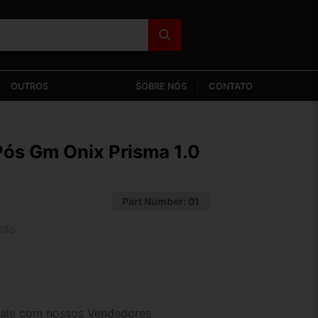
OUTROS
SOBRE NÓS
CONTATO
ós Gm Onix Prisma 1.0
Part Number:
01
tão
2x de R$ 95,43
4x de R$ 49,14
ale com nossos Vendedores