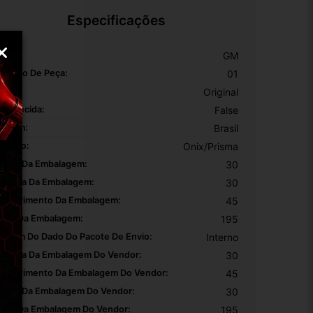
Especificações
arca:
GM
úmero De Peça:
01
EM:
Original
 Aquecida:
False
rigem:
Brasil
odelo:
Onix/Prisma
ltura Da Embalagem:
30
argura Da Embalagem:
30
omprimento Da Embalagem:
45
eso Da Embalagem:
195
rigem Do Dado Do Pacote De Envio:
Interno
argura Da Embalagem Do Vendor:
30
omprimento Da Embalagem Do Vendor:
45
ltura Da Embalagem Do Vendor:
30
eso Da Embalagem Do Vendor:
195