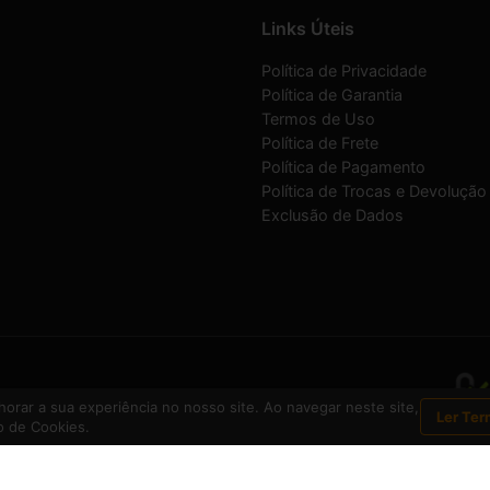
Links Úteis
Política de Privacidade
Política de Garantia
Termos de Uso
Política de Frete
Política de Pagamento
Política de Trocas e Devolução
Exclusão de Dados
1-30
orar a sua experiência no nosso site. Ao navegar neste site,
Ler Ter
 de Cookies.