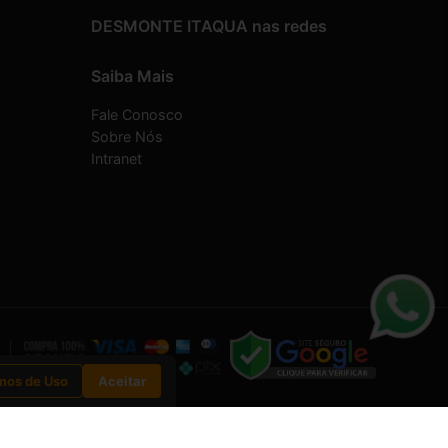
DESMONTE ITAQUA nas redes
Saiba Mais
Fale Conosco
Sobre Nós
Intranet
mos de Uso
Aceitar