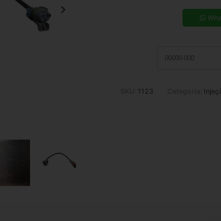
5x de R$ 39,83
7x de R$ 29,06
Wha
9x de R$ 23,19
11x de R$ 19,36
SKU:
1123
Categoria:
Injeç