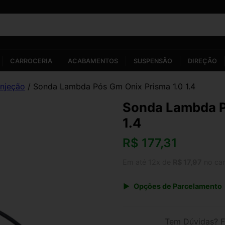
CARROCERIA
ACABAMENTOS
SUSPENSÃO
DIREÇÃO
Injeção
/ Sonda Lambda Pós Gm Onix Prisma 1.0 1.4
Sonda Lambda P
1.4
R$
177,31
Em até 12x de
R$ 17,97
no car
Opções de Parcelamento
1x de R$ 177,31 s/ juros
3x de R$ 64,56
Tem Dúvidas? F