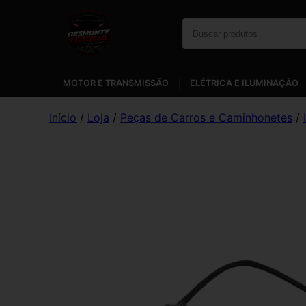
MOTOR E TRANSMISSÃO
ELÉTRICA E ILUMINAÇÃO
Início
/
Loja
/
Peças de Carros e Caminhonetes
/