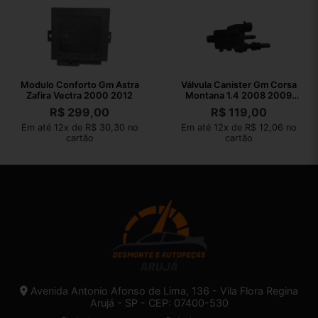
Modulo Conforto Gm Astra
Válvula Canister Gm Corsa
Zafira Vectra 2000 2012
Montana 1.4 2008 2009
2010
R$
299,00
R$
119,00
Em até 12x de R$ 30,30 no
Em até 12x de R$ 12,06 no
cartão
cartão
Avenida Antonio Afonso de Lima, 136 - Vila Flora Regina
Arujá - SP - CEP: 07400-530