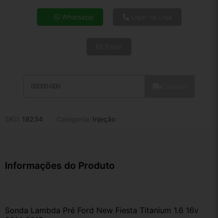
4x de R$ 34,33
Whatsapp
Ligar na Loja
5x de R$ 27,82
6x de R$ 23,46
Email
7x de R$ 20,30
8x de R$ 17,99
9x de R$ 16,20
10x de R$ 14,69
Calcular
11x de R$ 13,52
12x de R$ 12,55
SKU:
18234
Categoria:
Injeção
Informações do Produto
Sonda Lambda Pré Ford New Fiesta Titanium 1.6 16v 