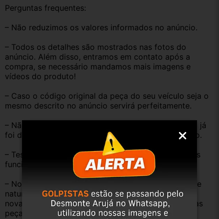
Perguntas frequentes:
– Não reduzimos os valores informados no anúncio.
– Todos os detalhes são mostrados nas fotos do 
anúncio. Além disso, entramos em contato após a 
compra, se necessário mandamos mais imagens e 
vídeos do produto!
– Caso o código original da peça do seu veículo seja o 
mesmo descrito no anúncio servirá perfeitamente.
– Não temos informação sobre o KM, pois o veículo já 
foi desmontado. No entanto, estão em ótimo estado.
– Testamos as peças antes de anunciar e enviar, elas 
funcionam perfeitamente.
– Nossas peças são USADAS e apresentam desgaste 
natural pelo tempo. Peças perfeitas são apenas as 
novas e sem uso. No entanto, garantimos que nossas 
peças estão em BOM ESTADO e foram testadas.