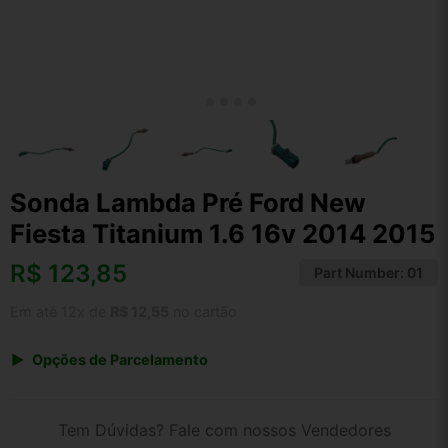
Sonda Lambda Pré Ford New
Fiesta Titanium 1.6 16v 2014 2015
R$
123,85
Part Number:
01
Em até 12x de
R$ 12,55
no cartão
Opções de Parcelamento
1x de R$ 123,85 s/ juros
2x de R$ 66,66
Tem Dúvidas? Fale com nossos Vendedores
3x de R$ 45,09