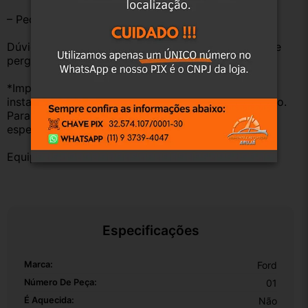
– Peças são ORIGINAIS USADAS.
Dúvidas sobre uso ou aplicação, utilizar o campo de 
perguntas;
*Importante: Não nos responsabilizamos por 
instalações inadequadas ou uso indevido do produto. 
Para evitar problemas, consulte um profissional 
especializado.
Equipe DESMONTE ARUJÁ.
Especificações
Marca:
Ford
Número De Peça:
01
É Aquecida:
Não