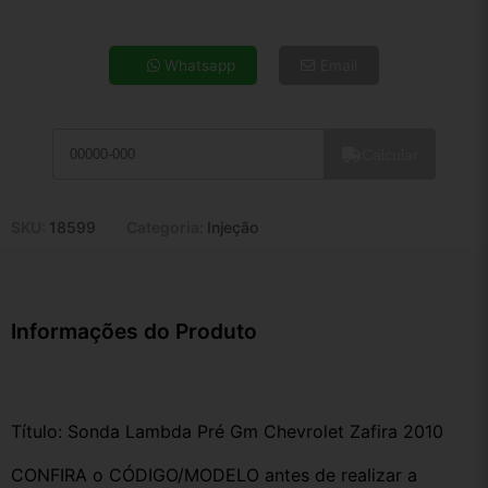
4x de R$ 44,07
5x de R$ 35,71
Whatsapp
Email
6x de R$ 30,12
7x de R$ 26,06
8x de R$ 23,10
Calcular
9x de R$ 20,79
10x de R$ 18,87
11x de R$ 17,36
SKU:
18599
Categoria:
Injeção
12x de R$ 16,11
Informações do Produto
Título: Sonda Lambda Pré Gm Chevrolet Zafira 2010
CONFIRA o CÓDIGO/MODELO antes de realizar a 