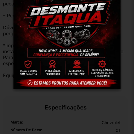
peças estão em BOM ESTADO e foram testadas.
– Peças são ORIGINAIS USADAS.
Dúvidas sobre uso ou aplicação, utilizar o campo de 
perguntas;
*Importante: Não nos responsabilizamos por 
instalações inadequadas ou uso indevido do produto. 
Para evitar problemas, consulte um profissional 
especializado.
Equipe DESMONTE ARUJÁ.
Especificações
Marca:
Chevrolet
Número De Peça:
01