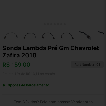
Sonda Lambda Pré Gm Chevrolet
Zafira 2010
R$
159,00
Part Number:
01
Em até 12x de
R$ 16,11
no cartão
Opções de Parcelamento
1x de R$ 159,00 s/ juros
2x de R$ 85,57
Tem Dúvidas? Fale com nossos Vendedores
3x de R$ 57,89