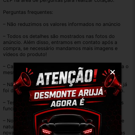
CEP na área de perguntas para realizar cotação.
Perguntas frequentes:
– Não reduzimos os valores informados no anúncio
– Todos os detalhes são mostrados nas fotos do 
anúncio. Além disso, entramos em contato após a 
compra, se necessário mandamos mais imagens e 
vídeos do produto!
– Caso o código original da peça do seu veículo seja o 
mesmo descrito no anúncio servirá perfeitamente.
– Não temos informação sobre o KM, pois o veículo já 
foi desmontado. No entanto, estão em ótimo estado.
– Testamos as peças antes de anunciar e enviar, elas 
funcionam perfeitamente.
– Nossas peças são USADAS e apresentam desgaste 
natural pelo tempo. Peças perfeitas são apenas as 
novas e sem uso. No entanto, garantimos que nossas 