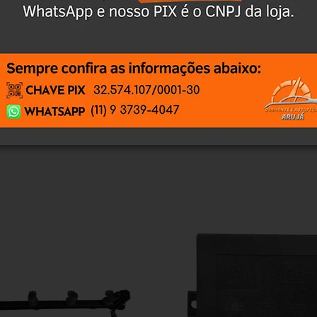
antia
Certificado de Procedência
Troca e Devol
a do Consumidor, é de 90 (noventa) dias a partir da data 
e de reparar o produto, o cliente poderá escolher dentre a
utilização do crédito como parte do pagamento de outro pr
ndedores. A ga...
Ler mais