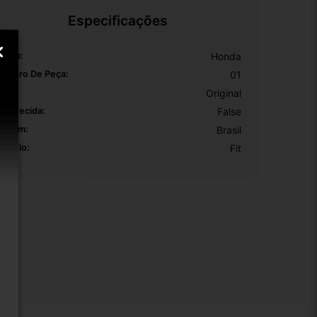
Especificações
arca:
Honda
úmero De Peça:
01
EM:
Original
 Aquecida:
False
rigem:
Brasil
odelo:
Fit