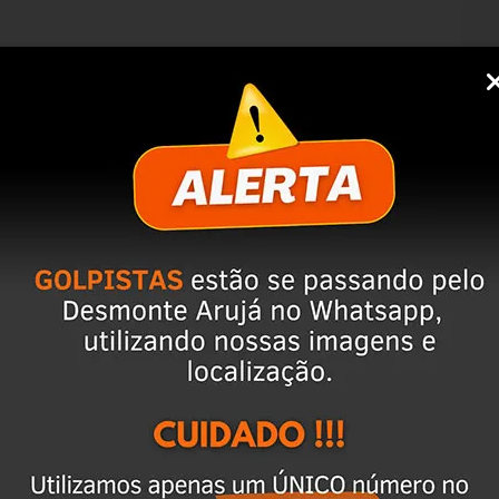
M
N
O
n
É
O
M
ervação dos produtos;
obtidos pelo chat;
 de referência;