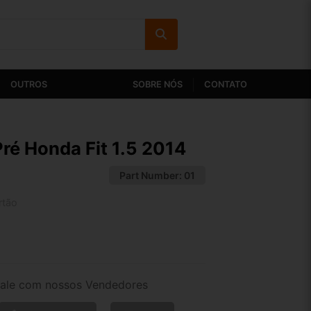
OUTROS
SOBRE NÓS
CONTATO
é Honda Fit 1.5 2014
Part Number:
01
rtão
2x de R$ 104,95
4x de R$ 54,04
ale com nossos Vendedores
6x de R$ 36,94