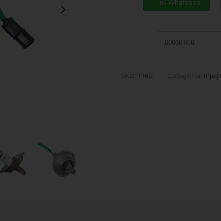
7x de R$ 31,96
Whatsapp
9x de R$ 25,50
11x de R$ 21,29
SKU:
1162
Categoria:
Injeç