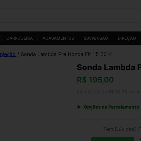
CARROCERIA
ACABAMENTOS
SUSPENSÃO
DIREÇÃO
Injeção
/ Sonda Lambda Pré Honda Fit 1.5 2014
Sonda Lambda Pr
R$
195,00
Em até 12x de
R$ 19,76
no ca
Opções de Parcelamento
1x de R$ 195,00 s/ juros
3x de R$ 71,00
Tem Dúvidas? F
5x de R$ 43,80