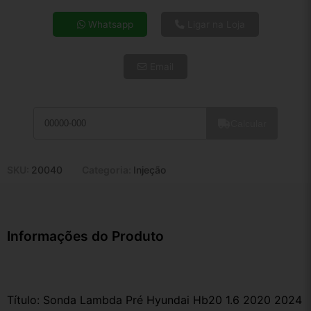
4x de R$ 49,06
Whatsapp
Ligar na Loja
5x de R$ 39,76
6x de R$ 33,53
Email
7x de R$ 29,01
8x de R$ 25,72
9x de R$ 23,15
10x de R$ 21,00
Calcular
11x de R$ 19,33
12x de R$ 17,94
SKU:
20040
Categoria:
Injeção
Informações do Produto
Título: Sonda Lambda Pré Hyundai Hb20 1.6 2020 2024