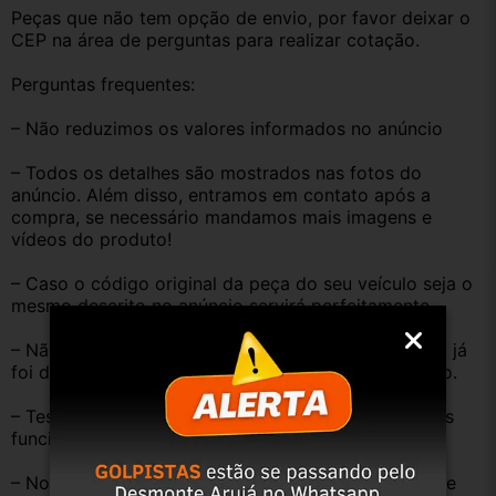
Peças que não tem opção de envio, por favor deixar o 
CEP na área de perguntas para realizar cotação.
Perguntas frequentes:
– Não reduzimos os valores informados no anúncio
– Todos os detalhes são mostrados nas fotos do 
anúncio. Além disso, entramos em contato após a 
compra, se necessário mandamos mais imagens e 
vídeos do produto!
– Caso o código original da peça do seu veículo seja o 
mesmo descrito no anúncio servirá perfeitamente.
– Não temos informação sobre o KM, pois o veículo já 
foi desmontado. No entanto, estão em ótimo estado.
– Testamos as peças antes de anunciar e enviar, elas 
funcionam perfeitamente.
– Nossas peças são USADAS e apresentam desgaste 