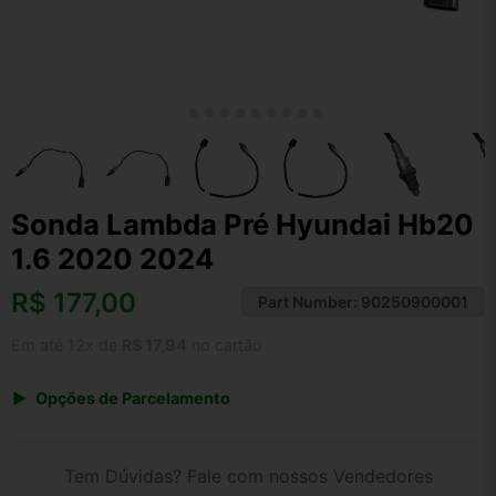
Sonda Lambda Pré Hyundai Hb20
1.6 2020 2024
R$
177,00
Part Number:
90250900001
Em até 12x de
R$ 17,94
no cartão
Opções de Parcelamento
1x de R$ 177,00 s/ juros
2x de R$ 95,26
Tem Dúvidas? Fale com nossos Vendedores
3x de R$ 64,45