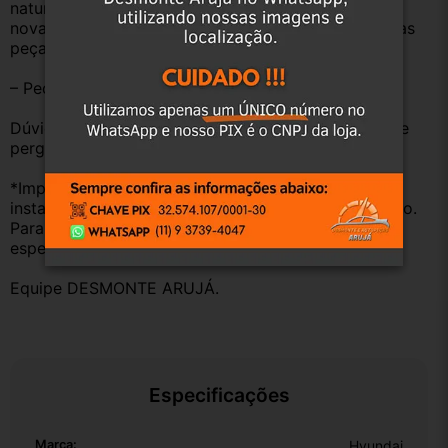
natural pelo tempo. Peças perfeitas são apenas as 
novas e sem uso. No entanto, garantimos que nossas 
peças estão em BOM ESTADO e foram testadas.
– Peças são ORIGINAIS USADAS.
Dúvidas sobre uso ou aplicação, utilizar o campo de 
perguntas;
*Importante: Não nos responsabilizamos por 
instalações inadequadas ou uso indevido do produto. 
Para evitar problemas, consulte um profissional 
especializado.
Equipe DESMONTE ARUJÁ.
Especificações
Marca:
Hyundai