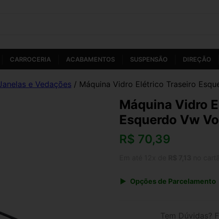
CARROCERIA
ACABAMENTOS
SUSPENSÃO
DIREÇÃO
Janelas e Vedações
/ Máquina Vidro Elétrico Traseiro Es
Máquina Vidro El
Esquerdo Vw V
R$
70,39
Em até 12x de
R$ 7,13
no cart
Opções de Parcelamento
1x de R$ 70,39 s/ juros
3x de R$ 25,63
Tem Dúvidas? F