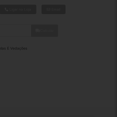
6x de R$ 13,33
8x de R$ 10,23
Ligar na Loja
Email
10x de R$ 8,35
12x de R$ 7,13
Calcular
elas E Vedações