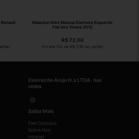
 Renault
Máquina Vidro Manual Dianteiro Esquerdo
Fiat Uno Vivace 2012
R$
72,00
artão
Em até 12x de R$ 7,30 no cartão
Desmonte Aruja H.a LTDA. nas
redes
Saiba Mais
Fale Conosco
Sobre Nós
Intranet