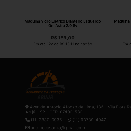
Máquina Vidro Elétrico Dianteiro Esquerdo
Máquina V
Gm Astra 2.0 8v
R$
159,00
Em até 12x de R$ 16,11 no cartão
Em a
Avenida Antonio Afonso de Lima, 136 - Vila Flora R
Arujá - SP - CEP: 07400-530
(11) 3830-0935
(11) 93739-4047
autopecasaruja@gmail.com