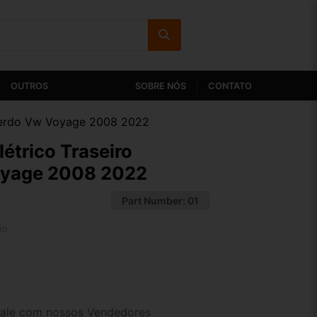
OUTROS
SOBRE NÓS
CONTATO
querdo Vw Voyage 2008 2022
étrico Traseiro
oyage 2008 2022
Part Number:
01
ão
2x de R$ 37,88
4x de R$ 19,51
ale com nossos Vendedores