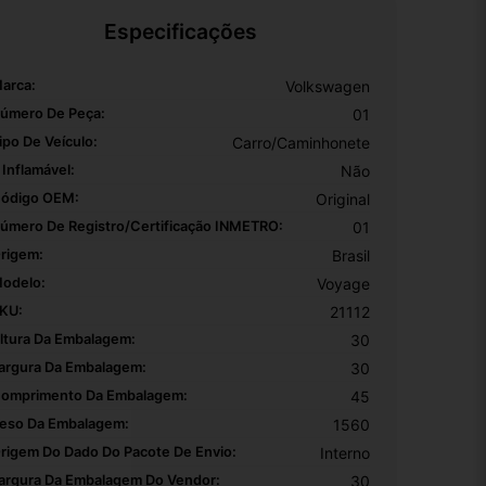
Especificações
arca:
Volkswagen
úmero De Peça:
01
ipo De Veículo:
Carro/Caminhonete
 Inflamável:
Não
ódigo OEM:
Original
úmero De Registro/certificação INMETRO:
01
rigem:
Brasil
odelo:
Voyage
KU:
21112
ltura Da Embalagem:
30
argura Da Embalagem:
30
omprimento Da Embalagem:
45
eso Da Embalagem:
1560
rigem Do Dado Do Pacote De Envio:
Interno
argura Da Embalagem Do Vendor:
30