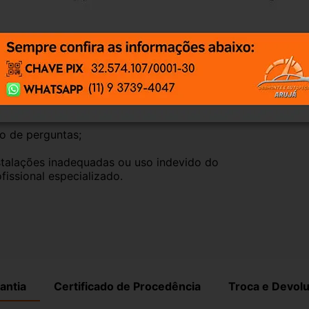
, elas funcionam perfeitamente.
te natural pelo tempo. Peças perfeitas são 
timos que nossas peças estão em BOM 
po de perguntas;
talações inadequadas ou uso indevido do 
fissional especializado.
antia
Certificado de Procedência
Troca e Devol