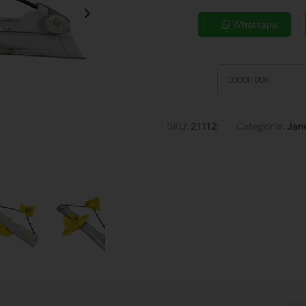
5x de R$ 15,81
7x de R$ 11,54
Whatsapp
9x de R$ 9,20
11x de R$ 7,69
SKU:
21112
Categoria:
Jan