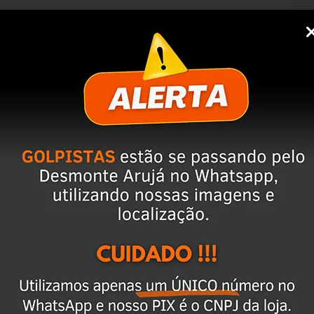
C
A
P
T
V
ixar o CEP na área de perguntas para realizar 
cio
 anúncio. Além disso, entramos em contato 
magens e vídeos do produto!
 seja o mesmo descrito no anúncio servirá 
ulo já foi desmontado. No entanto, estão em 