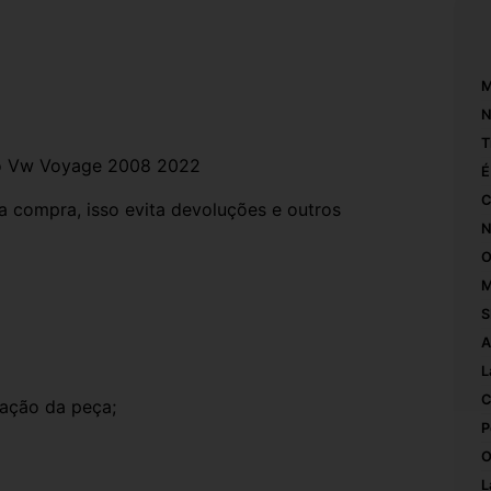
M
N
T
rdo Vw Voyage 2008 2022
É
C
compra, isso evita devoluções e outros 
N
O
M
S
A
L
C
ação da peça;
P
O
L