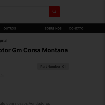
OUTROS
SOBRE NÓS
CONTATO
inal
Motor Gm Corsa Montana
Part Number:
01
tão
2x de R$ 85,57
4x de R$ 44,07
ale com nossos Vendedores