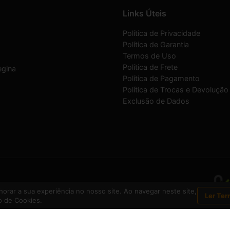
Links Úteis
Política de Privacidade
Política de Garantia
Termos de Uso
Política de Frete
egina
Política de Pagamento
Política de Trocas e Devolução
Exclusão de Dados
07/0001-30
orar a sua experiência no nosso site. Ao navegar neste site,
Ler Ter
 de Cookies.