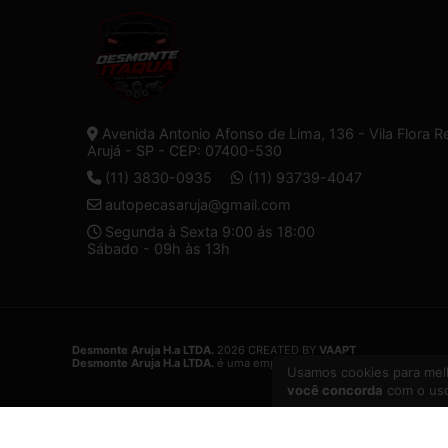
Avenida Antonio Afonso de Lima, 136 - Vila Flora R
Arujá - SP - CEP: 07400-530
(11) 3830-0935
(11) 93739-4047
autopecasaruja@gmail.com
Segunda à Sexta 9:00 ás 18:00
Sábado - 09h às 13h
Desmonte Aruja H.a LTDA.
2026 CREATED BY
VAAPT
Desmonte Aruja H.a LTDA.
é uma empresa inscrita no CNPJ
32.574.1
Usamos cookies para melh
você concorda
com o uso