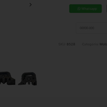
5x de R$ 35,71
7x de R$ 26,06
Whatsapp
9x de R$ 20,79
11x de R$ 17,36
SKU:
8528
Categoria:
Mot