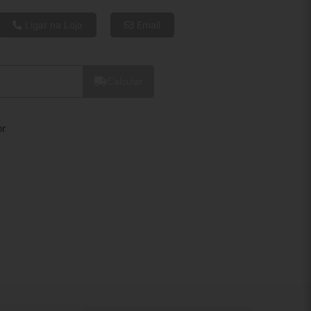
6x de R$ 30,12
8x de R$ 23,10
Ligar na Loja
Email
10x de R$ 18,87
12x de R$ 16,11
Calcular
or