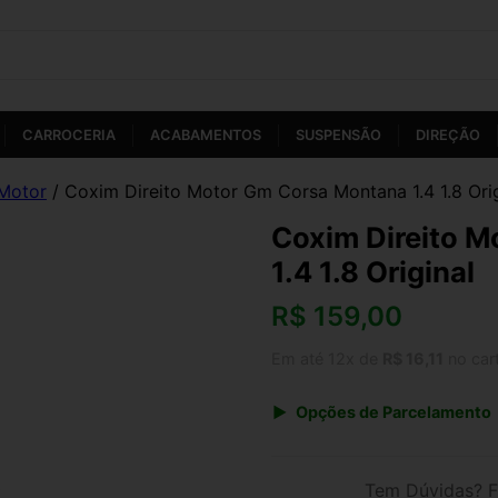
CARROCERIA
ACABAMENTOS
SUSPENSÃO
DIREÇÃO
Motor
/ Coxim Direito Motor Gm Corsa Montana 1.4 1.8 Orig
Coxim Direito 
1.4 1.8 Original
R$
159,00
Em até 12x de
R$ 16,11
no car
Opções de Parcelamento
1x de R$ 159,00 s/ juros
3x de R$ 57,89
Tem Dúvidas? F