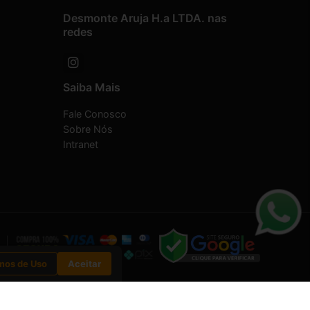
Desmonte Aruja H.a LTDA. nas
redes
Saiba Mais
Fale Conosco
Sobre Nós
Intranet
mos de Uso
Aceitar