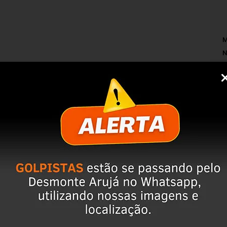
M
N
T
I
O
PRONTO PARA USO***
N
IZAR A COMPRA, ISSO EVITA DEVOLUÇÕES 
M
S
rvação da peça;
po de perguntas;
ulo, para evitar trocas;
r o CEP na área de perguntas para realizar 