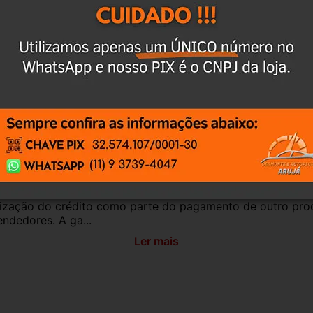
antia
Certificado de Procedência
Troca e Devol
a do Consumidor, é de 90 (noventa) dias a partir da data 
e de reparar o produto, o cliente poderá escolher dentre a
utilização do crédito como parte do pagamento de outro pr
ndedores. A ga...
Ler mais