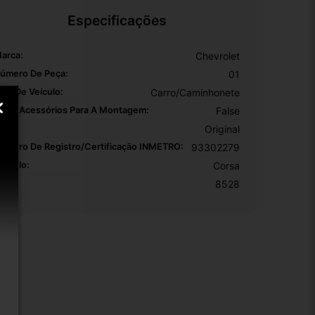
Especificações
arca:
Chevrolet
úmero De Peça:
01
ipo De Veículo:
Carro/Caminhonete
nclui Acessórios Para A Montagem:
False
EM:
Original
úmero De Registro/certificação INMETRO:
93302279
odelo:
Corsa
KU:
8528