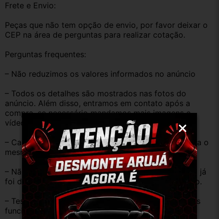
Frete e Envio:
Peças que não tem opção de envio, por favor deixar o 
CEP na área de perguntas para realizar cotação.
Perguntas frequentes:
– Não reduzimos os valores informados no anúncio
– Todos os detalhes são mostrados nas fotos do 
anúncio. Além disso, entramos em contato após a 
compra, se necessário mandamos mais imagens e 
vídeos do produto!
– Caso o código original da peça do seu veículo seja o 
mesmo descrito no anúncio servirá perfeitamente.
– Não temos informação sobre o KM, pois o veículo já 
foi desmontado. No entanto, estão em ótimo estado.
– Testamos as peças antes de anunciar e enviar, elas 
funcionam perfeitamente.