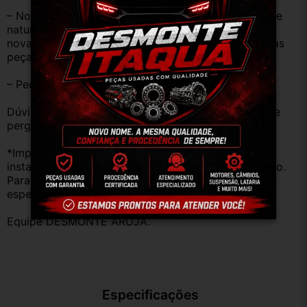
– Nossas peças são USADAS e apresentam desgaste 
natural pelo tempo. Peças perfeitas são apenas as 
novas e sem uso. No entanto, garantimos que nossas 
peças estão em BOM ESTADO e foram testadas.
– Peças são ORIGINAIS USADAS.
Dúvidas sobre uso ou aplicação, utilizar o campo de 
perguntas;
*Importante: Não nos responsabilizamos por 
instalações inadequadas ou uso indevido do produto. 
Para evitar problemas, consulte um profissional 
especializado.
Equipe DESMONTE ARUJÁ.
Especificações