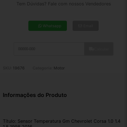
2x de R$ 23,14
Tem Dúvidas? Fale com nossos Vendedores
3x de R$ 15,66
4x de R$ 11,92
5x de R$ 9,66
Whatsapp
Email
6x de R$ 8,14
7x de R$ 7,05
8x de R$ 6,25
Calcular
9x de R$ 5,62
10x de R$ 5,10
11x de R$ 4,70
SKU:
19676
Categoria:
Motor
12x de R$ 4,36
Informações do Produto
Título: Sensor Temperatura Gm Chevrolet Corsa 1.0 1.4 
1.8 1998 2016