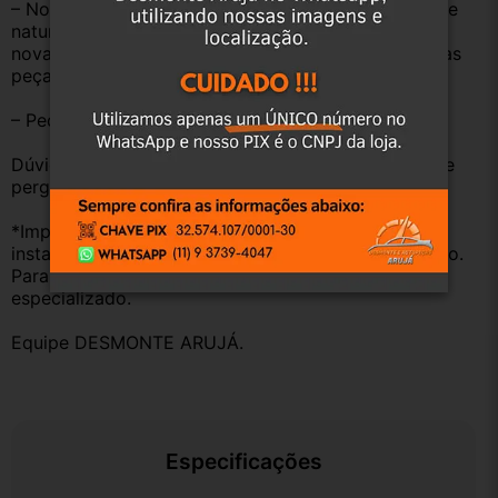
– Nossas peças são USADAS e apresentam desgaste 
natural pelo tempo. Peças perfeitas são apenas as 
novas e sem uso. No entanto, garantimos que nossas 
peças estão em BOM ESTADO e foram testadas.
– Peças são ORIGINAIS USADAS.
Dúvidas sobre uso ou aplicação, utilizar o campo de 
perguntas;
*Importante: Não nos responsabilizamos por 
instalações inadequadas ou uso indevido do produto. 
Para evitar problemas, consulte um profissional 
especializado.
Equipe DESMONTE ARUJÁ.
Especificações