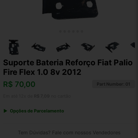
Suporte Bateria Reforço Fiat Palio
Fire Flex 1.0 8v 2012
R$
70,00
Part Number:
01
Em até 12x de
R$ 7,09
no cartão
Opções de Parcelamento
1x de R$ 70,00 s/ juros
2x de R$ 37,67
Tem Dúvidas? Fale com nossos Vendedores
3x de R$ 25,49