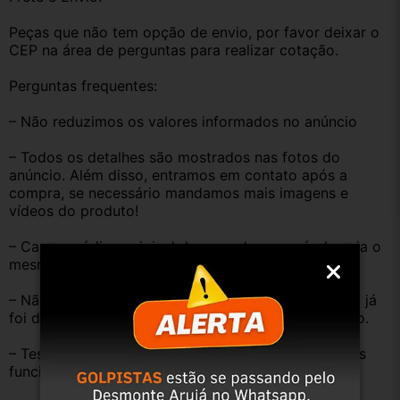
Peças que não tem opção de envio, por favor deixar o 
CEP na área de perguntas para realizar cotação.
Perguntas frequentes:
– Não reduzimos os valores informados no anúncio
– Todos os detalhes são mostrados nas fotos do 
anúncio. Além disso, entramos em contato após a 
compra, se necessário mandamos mais imagens e 
vídeos do produto!
– Caso o código original da peça do seu veículo seja o 
mesmo descrito no anúncio servirá perfeitamente.
– Não temos informação sobre o KM, pois o veículo já 
foi desmontado. No entanto, estão em ótimo estado.
– Testamos as peças antes de anunciar e enviar, elas 
funcionam perfeitamente.