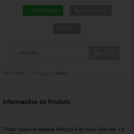
4x de R$ 19,40
Whatsapp
Ligar na Loja
5x de R$ 15,72
6x de R$ 13,26
Email
7x de R$ 11,47
8x de R$ 10,17
9x de R$ 9,15
10x de R$ 8,31
Calcular
11x de R$ 7,64
12x de R$ 7,09
SKU:
17173
Categoria:
Motor
Informações do Produto
Título: Suporte Bateria Reforço Fiat Palio Fire Flex 1.0 