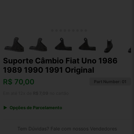
Suporte Câmbio Fiat Uno 1986
1989 1990 1991 Original
R$
70,00
Part Number:
01
Em até 12x de
R$ 7,09
no cartão
Opções de Parcelamento
1x de R$ 70,00 s/ juros
2x de R$ 37,67
Tem Dúvidas? Fale com nossos Vendedores
3x de R$ 25,49