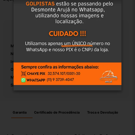
Especificações
Marca:
Fiat
Número De Peça:
01
Inclui Acessórios Para A Montagem:
False
OEM:
Original
Modelo:
Uno
SKU:
8244
Garantia
Certificado de Procedência
Troca e Devolução