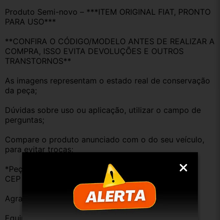
Produto Semi-novo – ***ITEM ORIGINAL FIAT, PRONTO 
PARA USO***
**CONFIRA O CÓDIGO/MODELO ANTES DE REALIZAR A 
COMPRA, ISSO EVITA DEVOLUÇÕES E OUTROS 
TRANSTORNOS**
As imagens representam o estado real de conservação 
da peça;
Dúvidas sobre uso ou aplicação, utilizar o campo de 
perguntas;
Compare o produto anunciado com o do seu veículo, 
para evitar trocas;
*Peças que não tem opção de envio, favor deixar o 
CEP na área de perguntas para realizar cotação*
Agradecemos a preferência!
Equipe DESMONTE ARUJÁ.