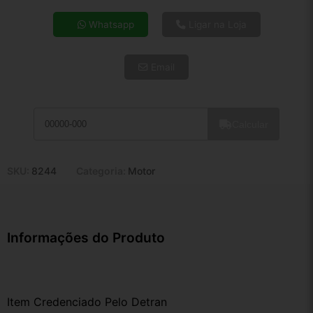
4x de R$ 19,40
Whatsapp
Ligar na Loja
5x de R$ 15,72
6x de R$ 13,26
Email
7x de R$ 11,47
8x de R$ 10,17
9x de R$ 9,15
10x de R$ 8,31
Calcular
11x de R$ 7,64
12x de R$ 7,09
SKU:
8244
Categoria:
Motor
Informações do Produto
Item Credenciado Pelo Detran