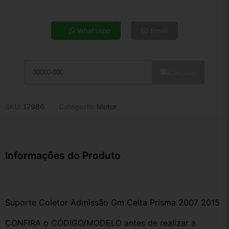
4x de R$ 9,42
5x de R$ 7,64
Whatsapp
Email
6x de R$ 6,44
7x de R$ 5,57
8x de R$ 4,94
Calcular
9x de R$ 4,45
10x de R$ 4,03
11x de R$ 3,71
SKU:
17986
Categoria:
Motor
12x de R$ 3,45
Informações do Produto
Suporte Coletor Admissão Gm Celta Prisma 2007 2015
CONFIRA o CÓDIGO/MODELO antes de realizar a 