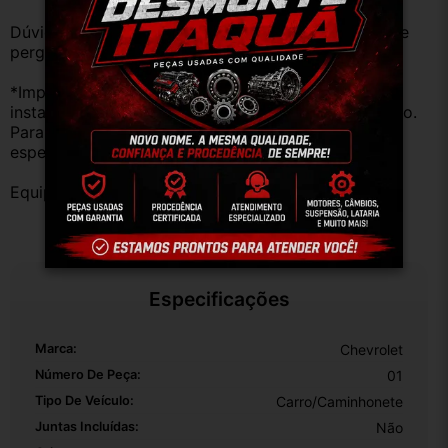
Dúvidas sobre uso ou aplicação, utilizar o campo de 
perguntas;
*Importante: Não nos responsabilizamos por 
instalações inadequadas ou uso indevido do produto. 
Para evitar problemas, consulte um profissional 
especializado.
Equipe DESMONTE ARUJÁ.
Especificações
Marca:
Chevrolet
Número De Peça:
01
Tipo De Veículo:
Carro/Caminhonete
Juntas Incluídas:
Não