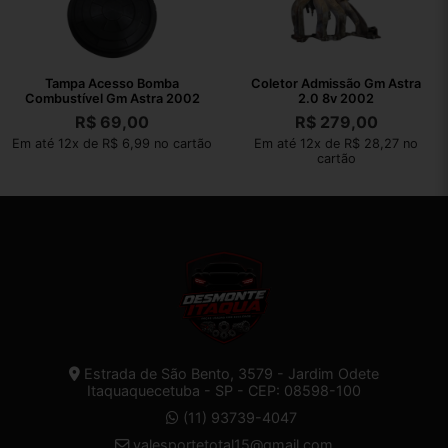
Tampa Acesso Bomba
Coletor Admissão Gm Astra
Combustível Gm Astra 2002
2.0 8v 2002
R$
69,00
R$
279,00
Em até 12x de R$ 6,99 no cartão
Em até 12x de R$ 28,27 no
cartão
Estrada de São Bento, 3579 - Jardim Odete
Itaquaquecetuba - SP - CEP: 08598-100
(11) 93739-4047
valesportetotal15@gmail.com